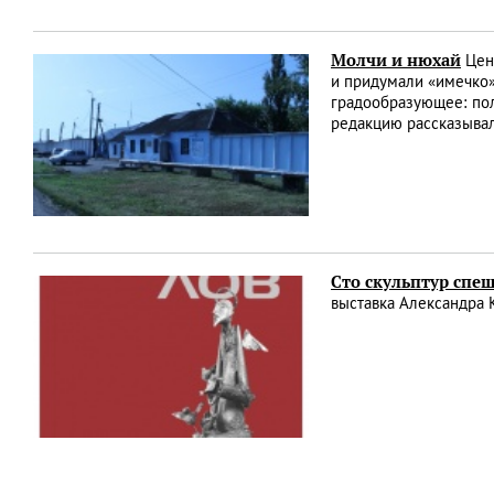
Молчи и нюхай
Цент
и придумали «имечко»
градообразующее: пол
редакцию рассказывал
Сто скульптур спеш
выставка Александра 