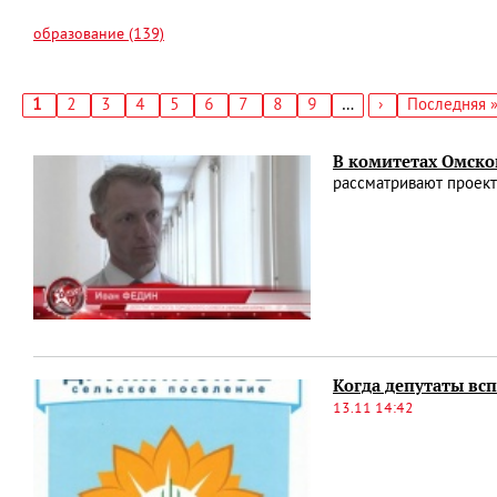
образование (139)
Текущая
1
Страница
2
Страница
3
Страница
4
Страница
5
Страница
6
Страница
7
Страница
8
Страница
9
…
Следующая
›
Последняя
Последняя 
страница
страница
страница
Нумерация
страниц
В комитетах Омског
рассматривают проект
Когда депутаты вс
13.11 14:42