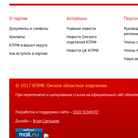
О партии
Актуально
Персо
Документы и символы
Главные новости
Руковод
региона
Контакты
Новости Омского
отделения КПРФ
Члены 
КПРФ в вашем округе
Новости ЦК КПРФ
Члены 
Как вступить в партию
Наши д
© 2017 КПРФ. Омское областное отделение.
При перепечатке и цитировании ссылка на официальный сайт обязате
Разработка и поддержка сайта —
ООО "КОИНТС"
.
Дизайн —
Влад Салтыков
.