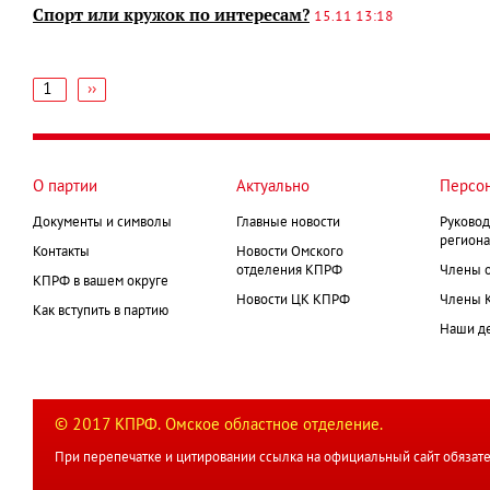
Спорт или кружок по интересам?
15.11 13:18
1
Следующая
››
страница
Нумерация
страниц
О партии
Актуально
Персо
Документы и символы
Главные новости
Руковод
региона
Контакты
Новости Омского
отделения КПРФ
Члены 
КПРФ в вашем округе
Новости ЦК КПРФ
Члены 
Как вступить в партию
Наши д
© 2017 КПРФ. Омское областное отделение.
При перепечатке и цитировании ссылка на официальный сайт обязате