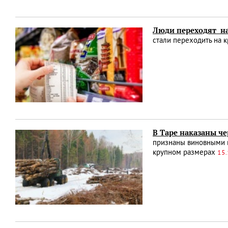
Люди переходят на
стали переходить на 
В Таре наказаны ч
признаны виновными в
крупном размерах
15.