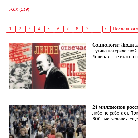
ЖКХ (139)
Текущая
1
Страница
2
Страница
3
Страница
4
Страница
5
Страница
6
Страница
7
Страница
8
Страница
9
…
Следующая
›
Последняя
Последняя 
страница
страница
страница
Нумерация
страниц
Социологи: Люди ж
Путина потеряла свой
Ленина», — считают с
24 миллионов росс
либо не работают. Пр
800 тыс. человек, ещ