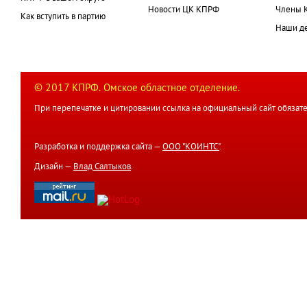
Новости ЦК КПРФ
Члены 
Как вступить в партию
Наши д
© 2017 КПРФ. Омское областное отделение.
При перепечатке и цитировании ссылка на официальный сайт обязате
Разработка и поддержка сайта —
ООО "КОИНТС"
.
Дизайн —
Влад Салтыков
.