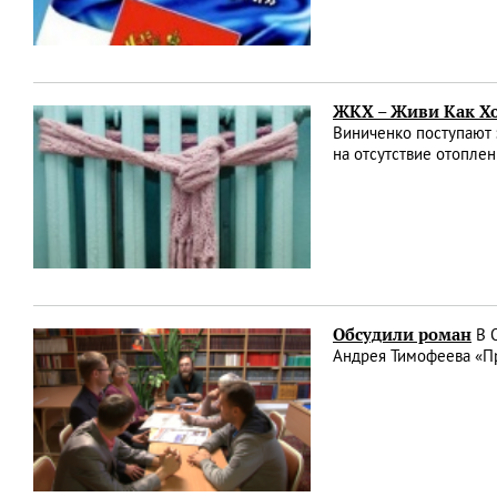
ЖКХ – Живи Как Х
Виниченко поступают 
на отсутствие отопле
Обсудили роман
В О
Андрея Тимофеева «П