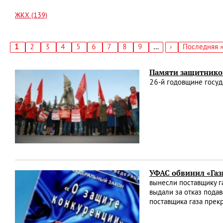
ЖКХ (139)
Текущая
1
Страница
2
Страница
3
Страница
4
Страница
5
Страница
6
Страница
7
Страница
8
Страница
9
…
Следующая
›
Последняя
Последняя 
страница
страница
страница
Нумерация
страниц
Памяти защитнико
26-й годовщине госу
УФАС обвинил «Газ
вынесли поставщику г
выдали за отказ пода
поставщика газа пре