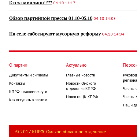
Газ за миллион!???
04.10 14:17
Обзор партийной прессы 01.10-05.10
04.10 14:05
На селе саботируют мусорную реформу
04.10 14:04
О партии
Актуально
Персо
Документы и символы
Главные новости
Руковод
региона
Контакты
Новости Омского
отделения КПРФ
Члены 
КПРФ в вашем округе
Новости ЦК КПРФ
Члены 
Как вступить в партию
Наши д
© 2017 КПРФ. Омское областное отделение.