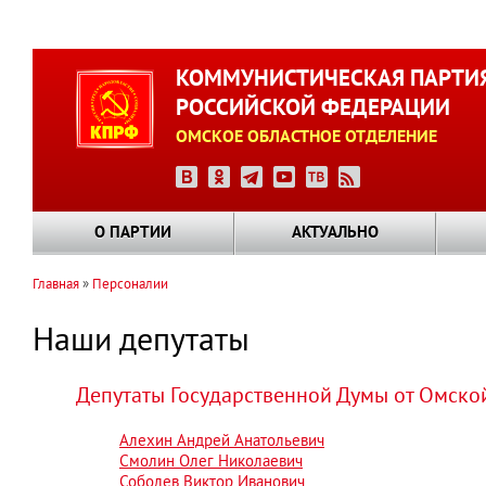
Перейти
к
КОММУНИСТИЧЕСКАЯ ПАРТИ
основному
РОССИЙСКОЙ ФЕДЕРАЦИИ
содержанию
ОМСКОЕ ОБЛАСТНОЕ ОТДЕЛЕНИЕ
О ПАРТИИ
АКТУАЛЬНО
Главная
Персоналии
Строка
навигации
Наши депутаты
Депутаты Государственной Думы от Омско
Алехин Андрей Анатольевич
Смолин Олег Николаевич
Соболев Виктор Иванович