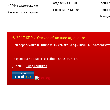
отделения КПРФ
Члены 
КПРФ в вашем округе
Новости ЦК КПРФ
Члены 
Как вступить в партию
Наши д
© 2017 КПРФ. Омское областное отделение.
При перепечатке и цитировании ссылка на официальный сайт обязате
Разработка и поддержка сайта —
ООО "КОИНТС"
.
Дизайн —
Влад Салтыков
.