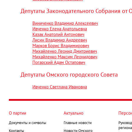
Депутаты Законодательного Собрания от 
Виниченко Владимир Алексеевич
Ивченко Елена Анатольевна
Казак Анатолий Антонович
Лисин Владимир Андреевич
Марков Борис Владимирович
Михайленко Леонид Дмитриевич
Михайленко Максим Леонидович
Погарский Адам Остапович
Депутаты Омского городского Совета
Ивченко Светлана Ивановна
О партии
Актуально
Персо
Документы и символы
Главные новости
Руковод
региона
Контакты
Новости Омского