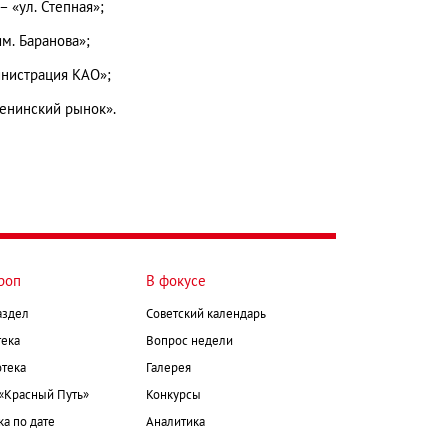
– «ул. Степная»;
м. Баранова»;
инистрация КАО»;
Ленинский рынок».
роп
В фокусе
аздел
Советский календарь
ека
Вопрос недели
тека
Галерея
 «Красный Путь»
Конкурсы
а по дате
Аналитика