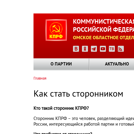
Перейти
к
КОММУНИСТИЧЕСКАЯ
основному
РОССИЙСКОЙ ФЕДЕР
содержанию
ОМСКОЕ ОБЛАСТНОЕ ОТДЕЛ
О ПАРТИИ
АКТУАЛЬНО
Главная
Строка
навигации
Как стать сторонником
Кто такой сторонник КПРФ?
Сторонник КПРФ – это человек, разделяющий идеи 
России, интересующийся работой партии и готовы