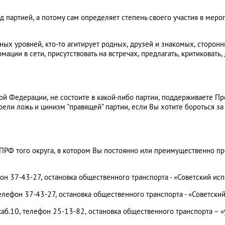
ед партией, а потому сам определяет степень своего участия в ме
ных уровней, кто-то агитирует родных, друзей и знакомых, сторонн
ции в сети, присутствовать на встречах, предлагать, критиковать, 
й Федерации, не состоите в какой-либо партии, поддерживаете П
ели ложь и цинизм "правящей" партии, если Вы хотите бороться 
КПРФ того округа, в котором Вы постоянно или преимущественно п
фон 37-43-27, остановка общественного транспорта - «Советский ис
елефон 37-43-27, остановка общественного транспорта - «Советски
каб.10, телефон 25-13-82, остановка общественного транспорта – «