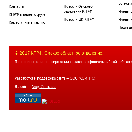
региона
Контакты
Новости Омского
отделения КПРФ
Члены 
КПРФ в вашем округе
Новости ЦК КПРФ
Члены 
Как вступить в партию
Наши д
© 2017 КПРФ. Омское областное отделение.
При перепечатке и цитировании ссылка на официальный сайт обязате
Разработка и поддержка сайта —
ООО "КОИНТС"
.
Дизайн —
Влад Салтыков
.