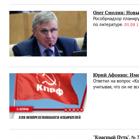
Олег Смолин: Новы
Рособрнадзор планиру
по литературе.
05.08 1
Юрий Афонин: Име
Ответил на вопрос «К
учитывая, что он не 
"Красный Путь", №