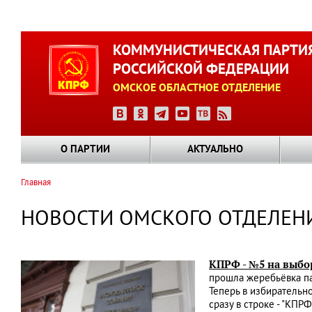
Перейти
к
КОММУНИСТИЧЕСКАЯ ПАРТИ
основному
РОССИЙСКОЙ ФЕДЕРАЦИИ
содержанию
ОМСКОЕ ОБЛАСТНОЕ ОТДЕЛЕНИЕ
О ПАРТИИ
АКТУАЛЬНО
Главная
Строка
навигации
НОВОСТИ ОМСКОГО ОТДЕЛЕН
КПРФ - №5 на выбо
прошла жеребьёвка па
Теперь в избирательн
сразу в строке - "КПР