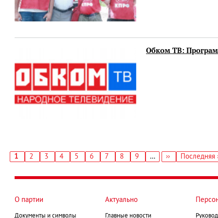
Обком ТВ: Программ
Текущая
1
Страница
2
Страница
3
Страница
4
Страница
5
Страница
6
Страница
7
Страница
8
Страница
9
…
Следующая
››
Последняя
Последняя 
страница
страница
страница
Нумерация
страниц
О партии
Актуально
Персо
Документы и символы
Главные новости
Руковод