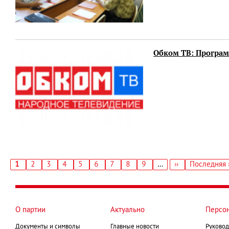
Обком ТВ: Программ
Текущая
1
Страница
2
Страница
3
Страница
4
Страница
5
Страница
6
Страница
7
Страница
8
Страница
9
…
Следующая
››
Последняя
Последняя 
страница
страница
страница
Нумерация
страниц
О партии
Актуально
Персо
Документы и символы
Главные новости
Руковод