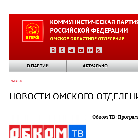
Перейти
к
КОММУНИСТИЧЕСКАЯ ПАРТИ
основному
РОССИЙСКОЙ ФЕДЕРАЦИИ
содержанию
ОМСКОЕ ОБЛАСТНОЕ ОТДЕЛЕНИЕ
О ПАРТИИ
АКТУАЛЬНО
Главная
Строка
навигации
НОВОСТИ ОМСКОГО ОТДЕЛЕН
Обком ТВ: Программ