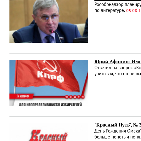
Рособрнадзор планиру
по литературе.
05.08 1
Юрий Афонин: Име
Ответил на вопрос «К
учитывая, что он не 
"Красный Путь", №
День Рождения Омска?
больше попеть и попля