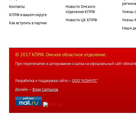
региона
Контакты
Новости Омского
отделения КПРФ
Члены 
КПРФ в вашем округе
Новости ЦК КПРФ
Члены 
Как вступить в партию
Наши д
© 2017 КПРФ. Омское областное отделение.
При перепечатке и цитировании ссылка на официальный сайт обязате
Разработка и поддержка сайта —
ООО "КОИНТС"
.
Дизайн —
Влад Салтыков
.