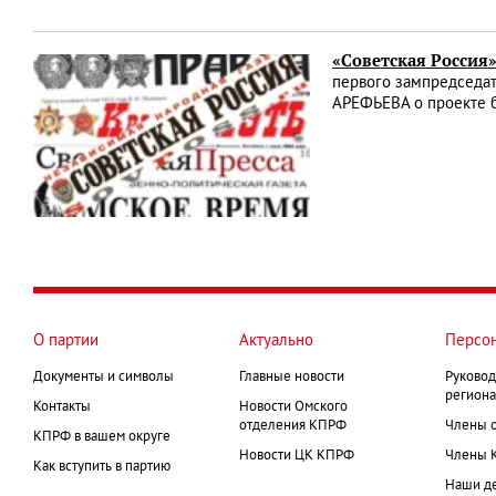
«Советская Россия»
первого зампредседат
АРЕФЬЕВА о проекте 
О партии
Актуально
Персо
Документы и символы
Главные новости
Руковод
региона
Контакты
Новости Омского
отделения КПРФ
Члены 
КПРФ в вашем округе
Новости ЦК КПРФ
Члены 
Как вступить в партию
Наши д