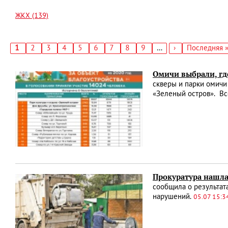
ЖКХ (139)
Текущая
1
Страница
2
Страница
3
Страница
4
Страница
5
Страница
6
Страница
7
Страница
8
Страница
9
…
Следующая
›
Последняя
Последняя 
страница
страница
страница
Нумерация
страниц
Омичи выбрали, где
скверы и парки омичи
«Зеленый остров». Вс
Прокуратура нашла
сообщила о результат
нарушений.
05.07 15:3