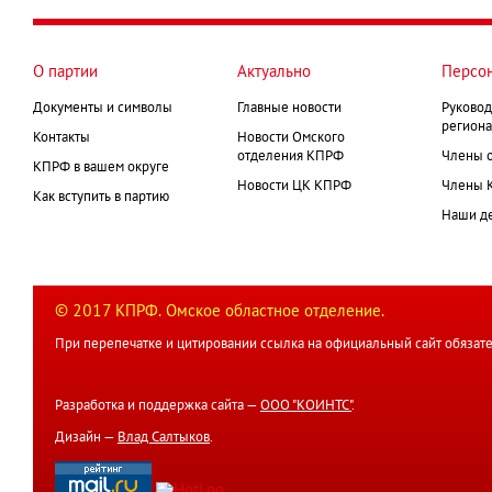
О партии
Актуально
Персо
Документы и символы
Главные новости
Руковод
региона
Контакты
Новости Омского
отделения КПРФ
Члены 
КПРФ в вашем округе
Новости ЦК КПРФ
Члены 
Как вступить в партию
Наши д
© 2017 КПРФ. Омское областное отделение.
При перепечатке и цитировании ссылка на официальный сайт обязате
Разработка и поддержка сайта —
ООО "КОИНТС"
.
Дизайн —
Влад Салтыков
.