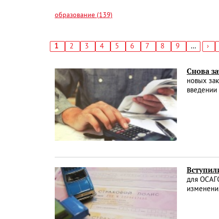
образование (139)
Текущая
1
Страница
2
Страница
3
Страница
4
Страница
5
Страница
6
Страница
7
Страница
8
Страница
9
…
Сл
›
страница
стр
Нумерация
страниц
Снова з
новых зак
введении
Вступил
для ОСАГО
изменения