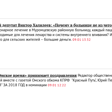
 депутат Виктор Халилеев: «Почему в больнице не из чего
онарное лечение в Муромцевскую районную больницу, каждый паци
одимые для лечения лекарства и системы внутреннего вливания? 
то для сельских жителей – большие деньги.
09.01 13:32
«Омское время» принимает поздравления
Редактор общественн
й вместе с газетой Омского обкома КПРФ "Красный Путь", Юрий 
" ЗА 2018 ГОД в номинации
09.01 12:22