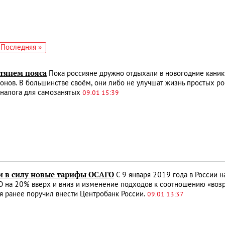
едующая
Последняя
Последняя »
аница
страница
атянем пояса
Пока россияне дружно отдыхали в новогодние канику
онов. В большинстве своём, они либо не улучшат жизнь простых р
 налога для самозанятых
09.01 15:39
и в силу новые тарифы ОСАГО
С 9 января 2019 года в России 
 на 20% вверх и вниз и изменение подходов к соотношению «возр
 ранее поручил внести Центробанк России.
09.01 13:37