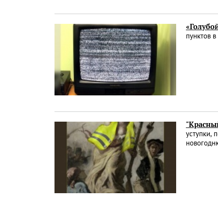
«Голубой
пунктов в
"Красный
уступки, 
новогодн