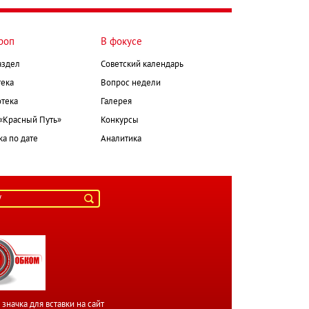
роп
В фокусе
аздел
Советский календарь
ека
Вопрос недели
тека
Галерея
 «Красный Путь»
Конкурсы
а по дате
Аналитика
значка для вставки на сайт