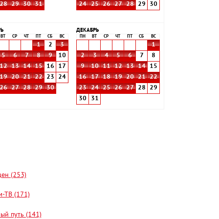
28
29
30
31
24
25
26
27
28
29
30
РЬ
ДЕКАБРЬ
ВТ
СР
ЧТ
ПТ
СБ
ВС
ПН
ВТ
СР
ЧТ
ПТ
СБ
ВС
1
2
3
1
5
6
7
8
9
10
2
3
4
5
6
7
8
12
13
14
15
16
17
9
10
11
12
13
14
15
19
20
21
22
23
24
16
17
18
19
20
21
22
26
27
28
29
30
23
24
25
26
27
28
29
30
31
цен (253)
-ТВ (171)
ый путь (141)