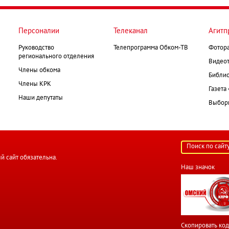
Персоналии
Телеканал
Агитп
Руководство
Телепрограмма Обком-ТВ
Фотор
регионального отделения
Видеот
Члены обкома
Библио
Члены КРК
Газета
Наши депутаты
Выборк
й сайт обязательна.
Наш значок
Скопировать код 