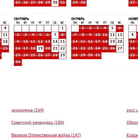
25
26
27
28
29
30
31
29
30
27
СЕНТЯБРЬ
ОКТЯБРЬ
НОЯБ
ВС
ПН
ВТ
СР
ЧТ
ПТ
СБ
ВС
ПН
ВТ
СР
ЧТ
ПТ
СБ
ВС
ПН
4
1
1
2
3
4
5
6
0
11
2
3
4
5
6
7
8
7
8
9
10
11
12
13
4
7
18
9
10
11
12
13
14
15
14
15
16
17
18
19
20
11
4
25
16
17
18
19
20
21
22
21
22
23
24
25
26
27
18
1
23
24
25
26
27
28
29
28
29
30
31
25
30
экономика (269)
рост 
Советский календарь (186)
Обком
Великая Отечественная война (147)
Красн