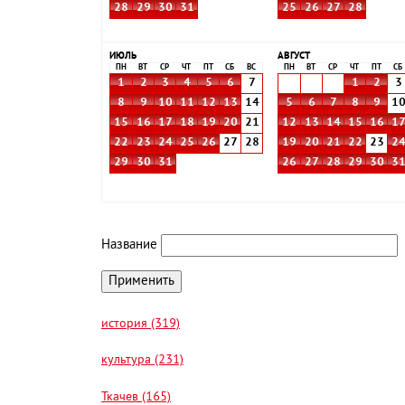
28
29
30
31
25
26
27
28
ИЮЛЬ
АВГУСТ
ПН
ВТ
СР
ЧТ
ПТ
СБ
ВС
ПН
ВТ
СР
ЧТ
ПТ
СБ
1
2
3
4
5
6
7
1
2
3
8
9
10
11
12
13
14
5
6
7
8
9
1
15
16
17
18
19
20
21
12
13
14
15
16
1
22
23
24
25
26
27
28
19
20
21
22
23
2
29
30
31
26
27
28
29
30
3
Название
история (319)
культура (231)
Ткачев (165)