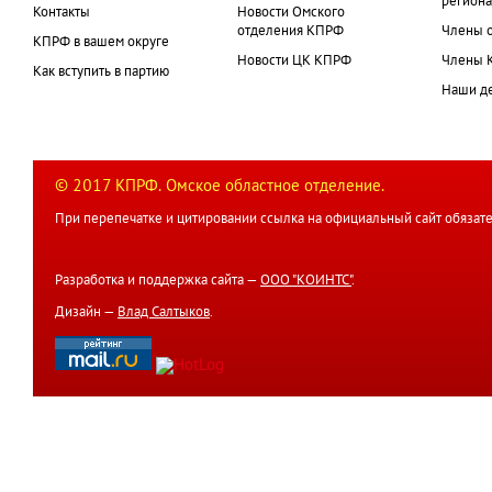
региона
Контакты
Новости Омского
отделения КПРФ
Члены 
КПРФ в вашем округе
Новости ЦК КПРФ
Члены 
Как вступить в партию
Наши д
© 2017 КПРФ. Омское областное отделение.
При перепечатке и цитировании ссылка на официальный сайт обязате
Разработка и поддержка сайта —
ООО "КОИНТС"
.
Дизайн —
Влад Салтыков
.