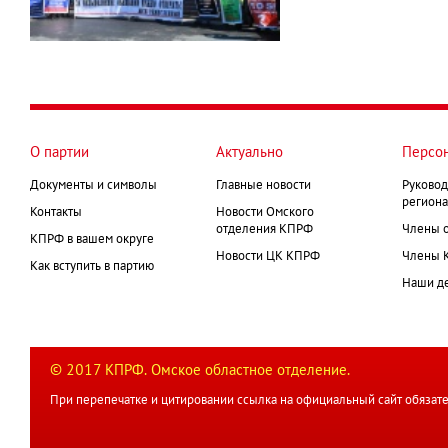
О партии
Актуально
Персо
Документы и символы
Главные новости
Руковод
региона
Контакты
Новости Омского
отделения КПРФ
Члены 
КПРФ в вашем округе
Новости ЦК КПРФ
Члены 
Как вступить в партию
Наши д
© 2017 КПРФ. Омское областное отделение.
При перепечатке и цитировании ссылка на официальный сайт обязате