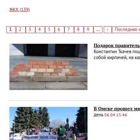
ЖКХ (139)
Текущая
1
Страница
2
Страница
3
Страница
4
Страница
5
Страница
6
Страница
7
Страница
8
Страница
9
…
Следующая
›
Последняя
Последняя 
страница
страница
страница
Нумерация
страниц
Подарок правитель
Константин Ткачев по
собой кирпичей, на к
В Омске прошел м
день
06.04 15:46