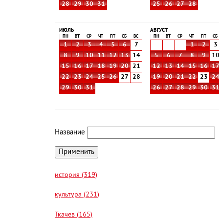
28
29
30
31
25
26
27
28
ИЮЛЬ
АВГУСТ
ПН
ВТ
СР
ЧТ
ПТ
СБ
ВС
ПН
ВТ
СР
ЧТ
ПТ
СБ
1
2
3
4
5
6
7
1
2
3
8
9
10
11
12
13
14
5
6
7
8
9
1
15
16
17
18
19
20
21
12
13
14
15
16
1
22
23
24
25
26
27
28
19
20
21
22
23
2
29
30
31
26
27
28
29
30
3
Название
история (319)
культура (231)
Ткачев (165)