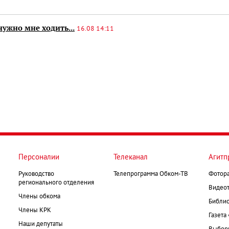
нужно мне ходить...
16.08 14:11
Персоналии
Телеканал
Агитп
Руководство
Телепрограмма Обком-ТВ
Фотор
регионального отделения
Видеот
Члены обкома
Библио
Члены КРК
Газета
Наши депутаты