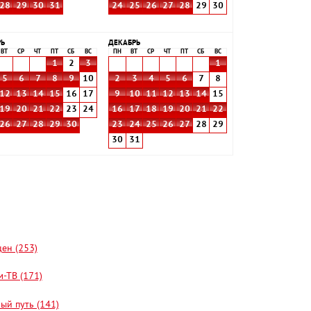
28
29
30
31
24
25
26
27
28
29
30
РЬ
ДЕКАБРЬ
ВТ
СР
ЧТ
ПТ
СБ
ВС
ПН
ВТ
СР
ЧТ
ПТ
СБ
ВС
1
2
3
1
5
6
7
8
9
10
2
3
4
5
6
7
8
12
13
14
15
16
17
9
10
11
12
13
14
15
19
20
21
22
23
24
16
17
18
19
20
21
22
26
27
28
29
30
23
24
25
26
27
28
29
30
31
цен (253)
-ТВ (171)
ый путь (141)