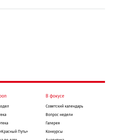
роп
В фокусе
аздел
Советский календарь
ека
Вопрос недели
тека
Галерея
 «Красный Путь»
Конкурсы