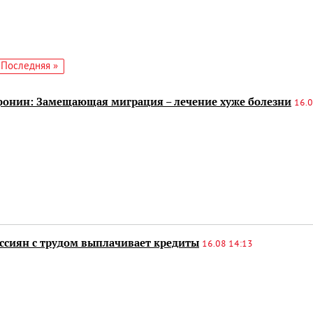
едующая
Последняя
Последняя »
аница
страница
онин: Замещающая миграция – лечение хуже болезни
16.0
оссиян с трудом выплачивает кредиты
16.08 14:13