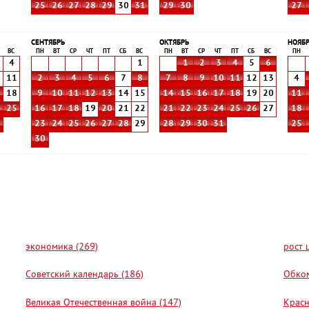
25
26
27
28
29
30
31
29
30
27
СЕНТЯБРЬ
ОКТЯБРЬ
НОЯБ
ВС
ПН
ВТ
СР
ЧТ
ПТ
СБ
ВС
ПН
ВТ
СР
ЧТ
ПТ
СБ
ВС
ПН
4
1
1
2
3
4
5
6
0
11
2
3
4
5
6
7
8
7
8
9
10
11
12
13
4
7
18
9
10
11
12
13
14
15
14
15
16
17
18
19
20
11
4
25
16
17
18
19
20
21
22
21
22
23
24
25
26
27
18
1
23
24
25
26
27
28
29
28
29
30
31
25
30
экономика (269)
рост 
Советский календарь (186)
Обком
Великая Отечественная война (147)
Красн