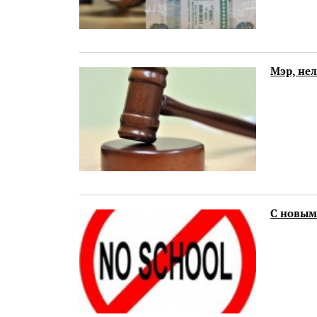
Мэр, нел
С новым