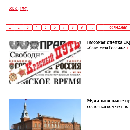
ЖКХ (139)
Текущая
1
Страница
2
Страница
3
Страница
4
Страница
5
Страница
6
Страница
7
Страница
8
Страница
9
…
Следующая
›
Последняя
Последняя 
страница
страница
страница
Нумерация
страниц
Высокая оценка «К
«Советская Россия»:
1
Муниципальные пре
состоялся комитет по