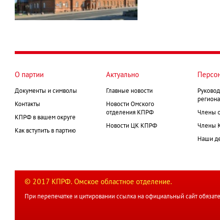
О партии
Актуально
Персо
Документы и символы
Главные новости
Руковод
региона
Контакты
Новости Омского
отделения КПРФ
Члены 
КПРФ в вашем округе
Новости ЦК КПРФ
Члены 
Как вступить в партию
Наши д
© 2017 КПРФ. Омское областное отделение.
При перепечатке и цитировании ссылка на официальный сайт обязате