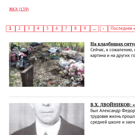
ЖКХ (139)
Текущая
1
Страница
2
Страница
3
Страница
4
Страница
5
Страница
6
Страница
7
Страница
8
Страница
9
…
Следующая
›
Последняя
Последняя 
страница
страница
страница
Нумерация
страниц
На кладбищах ситу
Сейчас, к сожалению,
картина и на других 
В.Х. ДВОЙНИКОВ: 
был Александр Федоро
трудовая жизнь прошл
средней школе и заоч