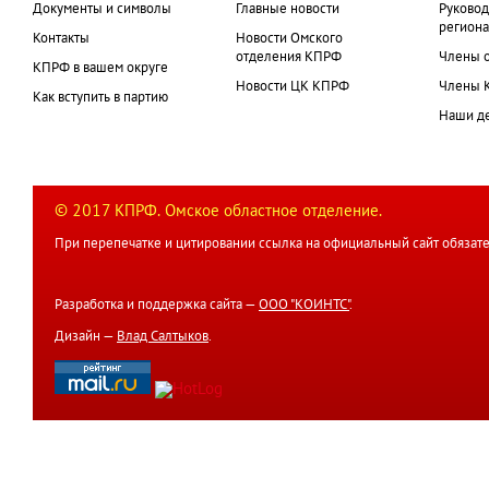
Документы и символы
Главные новости
Руковод
региона
Контакты
Новости Омского
отделения КПРФ
Члены 
КПРФ в вашем округе
Новости ЦК КПРФ
Члены 
Как вступить в партию
Наши д
© 2017 КПРФ. Омское областное отделение.
При перепечатке и цитировании ссылка на официальный сайт обязате
Разработка и поддержка сайта —
ООО "КОИНТС"
.
Дизайн —
Влад Салтыков
.