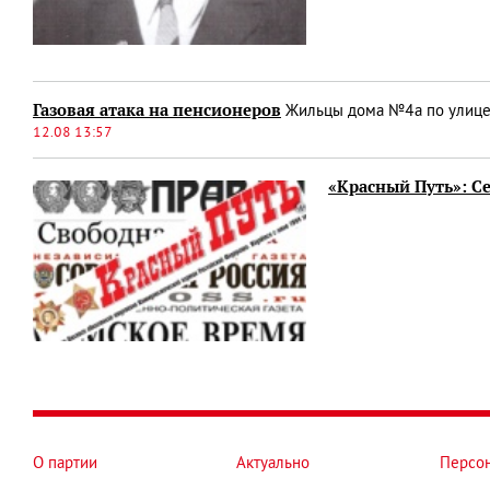
Газовая атака на пенсионеров
Жильцы дома №4а по улице 
12.08 13:57
«Красный Путь»: С
О партии
Актуально
Персо