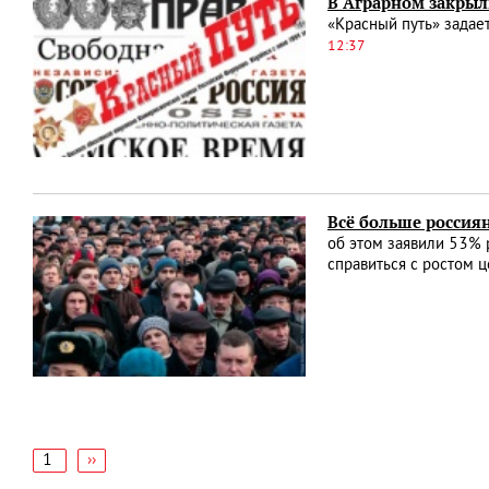
В Аграрном закрыл
«Красный путь» задае
12:37
Всё больше россиян
об этом заявили 53% 
справиться с ростом 
1
Следующая
››
страница
Нумерация