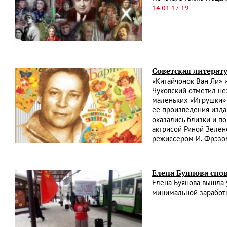
14.01 17:19
Советская литерат
«Китайчонок Ван Ли» 
Чуковский отметил не
маленьких «Игрушки» 
ее произведения изда
оказались близки и п
актрисой Риной Зелен
режиссером И. Фрэзом
Елена Буянова сно
Елена Буянова вышла 
минимальной заработ