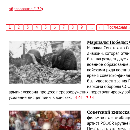
образование (139)
Текущая
1
Страница
2
Страница
3
Страница
4
Страница
5
Страница
6
Страница
7
Страница
8
Страница
9
…
Следующая
›
Последняя
Последняя 
страница
страница
страница
Нумерация
страниц
Маршалы Победы:
Маршал Советского Со
дивизии, которая отли
был награжден двумя
военное образование
войсками ряда военны
время советско-финля
был удостоен звания 
наркома обороны ССС
армии: ускорил процесс перевооружения, перегруппировку во
усиление дисциплины в войсках.
14.01 17:34
Советский киноска
фильмов-сказок «Коще
артист РСФСР, крупне
Почёта, а также меда