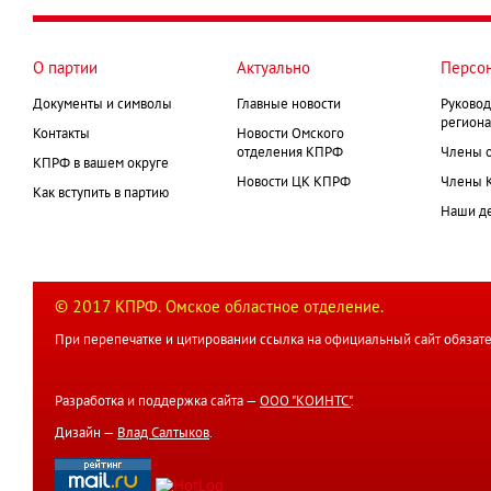
страниц
О партии
Актуально
Персо
Документы и символы
Главные новости
Руковод
региона
Контакты
Новости Омского
отделения КПРФ
Члены 
КПРФ в вашем округе
Новости ЦК КПРФ
Члены 
Как вступить в партию
Наши д
© 2017 КПРФ. Омское областное отделение.
При перепечатке и цитировании ссылка на официальный сайт обязате
Разработка и поддержка сайта —
ООО "КОИНТС"
.
Дизайн —
Влад Салтыков
.