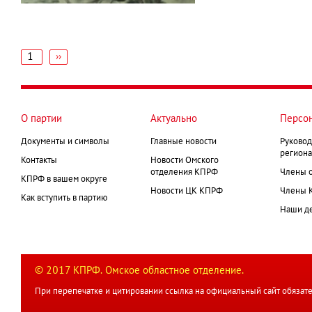
1
Следующая
››
страница
Нумерация
страниц
О партии
Актуально
Персо
Документы и символы
Главные новости
Руковод
региона
Контакты
Новости Омского
отделения КПРФ
Члены 
КПРФ в вашем округе
Новости ЦК КПРФ
Члены 
Как вступить в партию
Наши д
© 2017 КПРФ. Омское областное отделение.
При перепечатке и цитировании ссылка на официальный сайт обязате