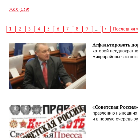
ЖКХ (139)
Текущая
1
Страница
2
Страница
3
Страница
4
Страница
5
Страница
6
Страница
7
Страница
8
Страница
9
…
Следующая
›
Последняя
Последняя 
страница
страница
страница
Нумерация
страниц
Асфальтировать до
которой неоднократно
микрорайоны частного
«Советская Россия»
правлению нынешних р
и в первую очередь р