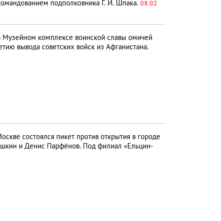
командованием подполковника Г. И. Шпака.
08.02
в Музейном комплексе воинской славы омичей
етию вывода советских войск из Афганистана.
оскве состоялся пикет против открытия в городе
ашкин и Денис Парфёнов. Под филиал «Ельцин-