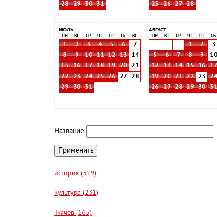
28
29
30
31
25
26
27
28
ИЮЛЬ
АВГУСТ
ПН
ВТ
СР
ЧТ
ПТ
СБ
ВС
ПН
ВТ
СР
ЧТ
ПТ
СБ
1
2
3
4
5
6
7
1
2
3
8
9
10
11
12
13
14
5
6
7
8
9
1
15
16
17
18
19
20
21
12
13
14
15
16
1
22
23
24
25
26
27
28
19
20
21
22
23
2
29
30
31
26
27
28
29
30
3
Название
история (319)
культура (231)
Ткачев (165)