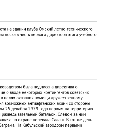
та на здании клуба Омский летно-технического
я доска в честь первого директора этого учебного
ководством была подписана директива о
ние о вводе некоторых контингентов советских
 в целях оказания помощи дружественному
ния возможных антиафганских акций со стороны
ом 25 декабря 1979 года первым на территорию
 разведывательный батальон. Следом за ним
адача по охране перевала Саланг. В тот же день
 Баграма. На Кабульский аэродром первыми