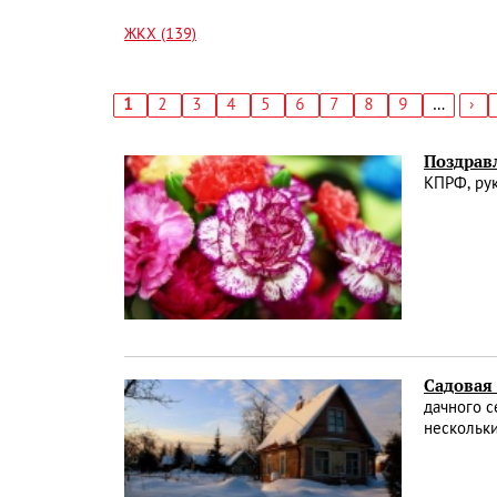
ЖКХ (139)
Текущая
1
Страница
2
Страница
3
Страница
4
Страница
5
Страница
6
Страница
7
Страница
8
Страница
9
…
Сл
›
страница
стр
Нумерация
страниц
Поздрав
КПРФ, ру
Садовая
дачного с
нескольк