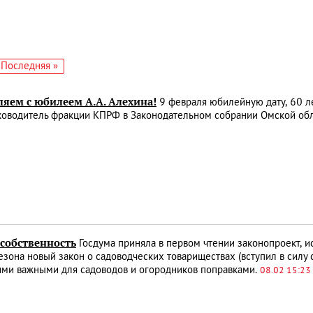
едующая
Последняя
Последняя »
аница
страница
ляем с юбилеем А.А. Алехина!
9 февраля юбилейную дату, 60 ле
ководитель фракции КПРФ в Законодательном собрании Омской об
 собственность
Госдума приняла в первом чтении законопроект, 
езона новый закон о садоводческих товариществах (вступил в силу
ими важными для садоводов и огородников поправками.
08.02 15:23