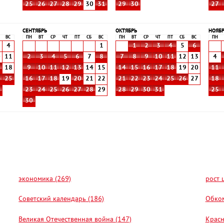
25
26
27
28
29
30
31
29
30
27
СЕНТЯБРЬ
ОКТЯБРЬ
НОЯБ
ВС
ПН
ВТ
СР
ЧТ
ПТ
СБ
ВС
ПН
ВТ
СР
ЧТ
ПТ
СБ
ВС
ПН
4
1
1
2
3
4
5
6
0
11
2
3
4
5
6
7
8
7
8
9
10
11
12
13
4
7
18
9
10
11
12
13
14
15
14
15
16
17
18
19
20
11
4
25
16
17
18
19
20
21
22
21
22
23
24
25
26
27
18
1
23
24
25
26
27
28
29
28
29
30
31
25
30
экономика (269)
рост 
Советский календарь (186)
Обком
Великая Отечественная война (147)
Красн