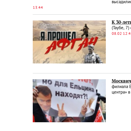
высадилис
13:44
К 30-лет
(Таубе, 7
08.02 12:
Москвич
филиала Е
центра» в