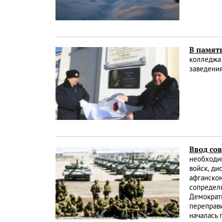
В память
колледжа 
заведени
Ввод сов
необходим
войск, д
афганском
сопредел
Демократ
переправи
началась 