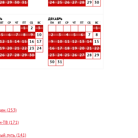
28
29
30
31
24
25
26
27
28
29
30
РЬ
ДЕКАБРЬ
ВТ
СР
ЧТ
ПТ
СБ
ВС
ПН
ВТ
СР
ЧТ
ПТ
СБ
ВС
1
2
3
1
5
6
7
8
9
10
2
3
4
5
6
7
8
12
13
14
15
16
17
9
10
11
12
13
14
15
19
20
21
22
23
24
16
17
18
19
20
21
22
26
27
28
29
30
23
24
25
26
27
28
29
30
31
цен (253)
-ТВ (171)
ый путь (141)