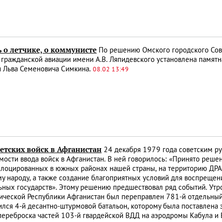
 о летчике, о коммунисте
По решению Омского городского Сове
гражданской авиации имени А.В. Ляпидевского установлена памятна
я Льва Семеновича Симкина.
08.02 13:49
етских войск в Афганистан
24 декабря 1979 года советским ру
ости ввода войск в Афганистан. В ней говорилось: «Принято реше
ислоцированных в южных районах нашей страны, на территорию ДРА
у народу, а также создание благоприятных условий для воспреще
ьных государств». Этому решению предшествовал ряд событий. Утр
ической Республики Афганистан был переправлен 781-й отдельный
лся 4-й десантно-штурмовой батальон, которому была поставлена з
переброска частей 103-й гвардейской ВДД на аэродромы Кабула и