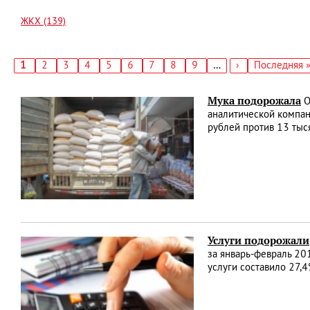
ЖКХ (139)
Текущая
1
Страница
2
Страница
3
Страница
4
Страница
5
Страница
6
Страница
7
Страница
8
Страница
9
…
Следующая
›
Последняя
Последняя 
страница
страница
страница
Нумерация
страниц
Мука подорожала
О
аналитической компан
рублей против 13 тыс
Услуги подорожали
за январь-февраль 201
услуги составило 27,