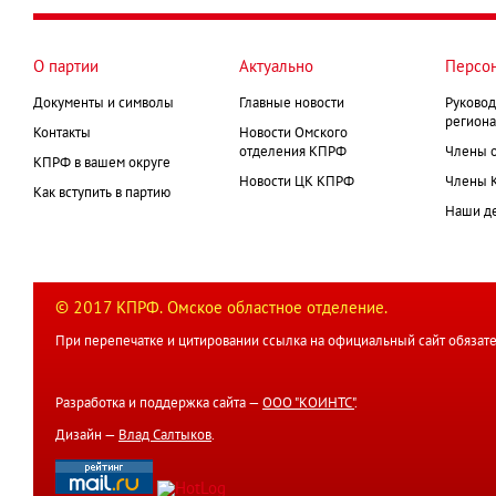
О партии
Актуально
Персо
Документы и символы
Главные новости
Руковод
региона
Контакты
Новости Омского
отделения КПРФ
Члены 
КПРФ в вашем округе
Новости ЦК КПРФ
Члены 
Как вступить в партию
Наши д
© 2017 КПРФ. Омское областное отделение.
При перепечатке и цитировании ссылка на официальный сайт обязате
Разработка и поддержка сайта —
ООО "КОИНТС"
.
Дизайн —
Влад Салтыков
.