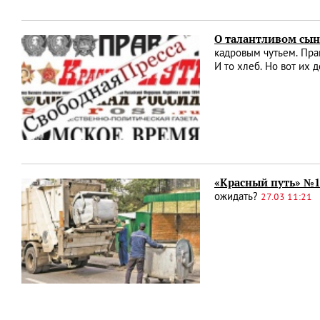
О талантливом сын
кадровым чутьем. Прав
И то хлеб. Но вот их 
«Красный путь» №12
ожидать?
27.03 11:21