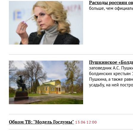
Расходы россиян о
больше, чем официаль
Пушкинское «Болд
заповедник А.С. Пушк
болдинских крестьян 
Пушкина, а также рав
усадьбу, на ней постр
Обком ТВ: "Модель Госдумы"
13.06 12:00