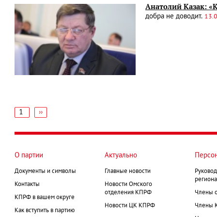
Анатолий Казак: «
добра не доводит.
13.
1
Следующая
››
страница
Нумерация
страниц
О партии
Актуально
Персо
Документы и символы
Главные новости
Руковод
региона
Контакты
Новости Омского
отделения КПРФ
Члены 
КПРФ в вашем округе
Новости ЦК КПРФ
Члены 
Как вступить в партию