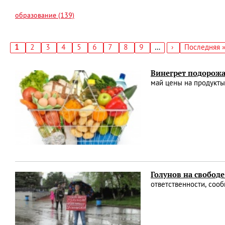
образование (139)
Текущая
1
Страница
2
Страница
3
Страница
4
Страница
5
Страница
6
Страница
7
Страница
8
Страница
9
…
Следующая
›
Последняя
Последняя 
страница
страница
страница
Нумерация
страниц
Винегрет подорож
май цены на продукты
Голунов на свободе
ответственности, соо