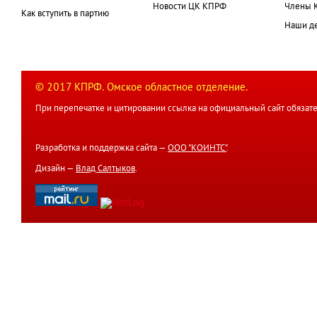
Новости ЦК КПРФ
Члены 
Как вступить в партию
Наши д
© 2017 КПРФ. Омское областное отделение.
При перепечатке и цитировании ссылка на официальный сайт обязате
Разработка и поддержка сайта —
ООО "КОИНТС"
.
Дизайн —
Влад Салтыков
.