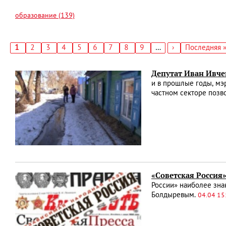
образование (139)
Текущая
1
Страница
2
Страница
3
Страница
4
Страница
5
Страница
6
Страница
7
Страница
8
Страница
9
…
Следующая
›
Последняя
Последняя 
страница
страница
страница
Нумерация
страниц
Депутат Иван Ивче
и в прошлые годы, мэ
частном секторе позв
«Советская Россия»
России» наиболее зн
Болдыревым.
04.04 15