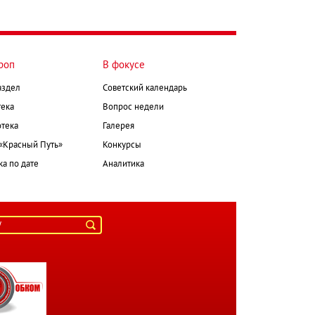
роп
В фокусе
аздел
Советский календарь
ека
Вопрос недели
тека
Галерея
 «Красный Путь»
Конкурсы
а по дате
Аналитика