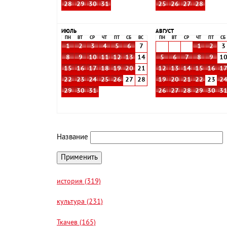
28
29
30
31
25
26
27
28
ИЮЛЬ
АВГУСТ
ПН
ВТ
СР
ЧТ
ПТ
СБ
ВС
ПН
ВТ
СР
ЧТ
ПТ
СБ
1
2
3
4
5
6
7
1
2
3
8
9
10
11
12
13
14
5
6
7
8
9
1
15
16
17
18
19
20
21
12
13
14
15
16
1
22
23
24
25
26
27
28
19
20
21
22
23
2
29
30
31
26
27
28
29
30
3
Название
история (319)
культура (231)
Ткачев (165)