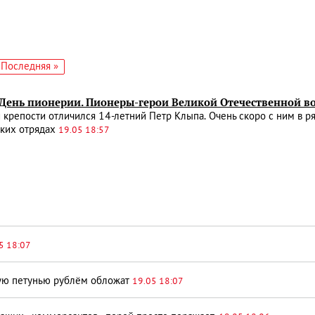
едующая
Последняя
Последняя »
аница
страница
– День пионерии. Пионеры-герои Великой Отечественной в
 крепости отличился 14-летний Петр Клыпа. Очень скоро с ним в р
ских отрядах
19.05 18:57
5 18:07
ю петунью рублём обложат
19.05 18:07