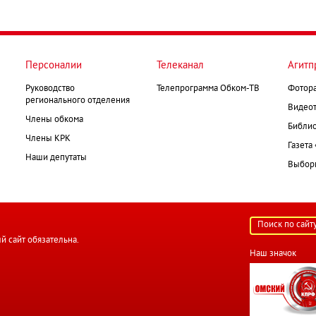
Персоналии
Телеканал
Агитп
Руководство
Телепрограмма Обком-ТВ
Фотор
регионального отделения
Видеот
Члены обкома
Библио
Члены КРК
Газета
Наши депутаты
Выборк
й сайт обязательна.
Наш значок