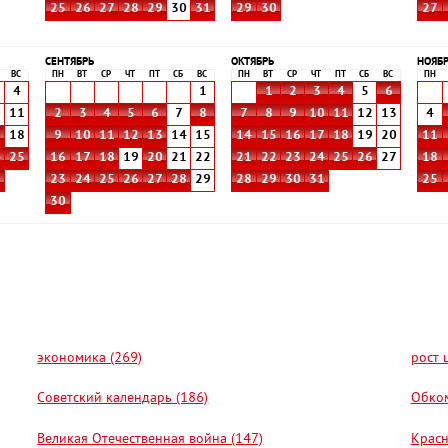
25
26
27
28
29
30
31
29
30
27
СЕНТЯБРЬ
ОКТЯБРЬ
НОЯБ
ВС
ПН
ВТ
СР
ЧТ
ПТ
СБ
ВС
ПН
ВТ
СР
ЧТ
ПТ
СБ
ВС
ПН
4
1
1
2
3
4
5
6
0
11
2
3
4
5
6
7
8
7
8
9
10
11
12
13
4
7
18
9
10
11
12
13
14
15
14
15
16
17
18
19
20
11
4
25
16
17
18
19
20
21
22
21
22
23
24
25
26
27
18
1
23
24
25
26
27
28
29
28
29
30
31
25
30
экономика (269)
рост 
Советский календарь (186)
Обком
Великая Отечественная война (147)
Красн