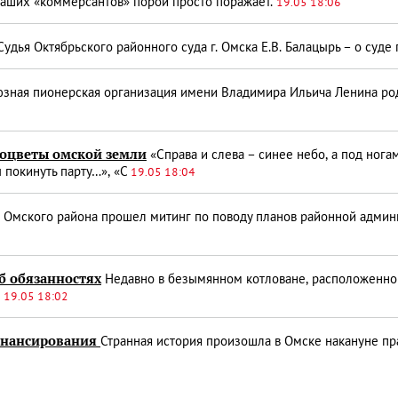
аших «коммерсантов» порой просто поражает.
19.05 18:06
удья Октябрьского районного суда г. Омска Е.В. Балацырь – о суд
зная пионерская организация имени Владимира Ильича Ленина род
моцветы омской земли
«Справа и слева – синее небо, а под нога
ы покинуть парту…», «С
19.05 18:04
Омского района прошел митинг по поводу планов районной админ
б обязанностях
Недавно в безымянном котловане, расположенном 
.
19.05 18:02
инансирования
Странная история произошла в Омске накануне пр