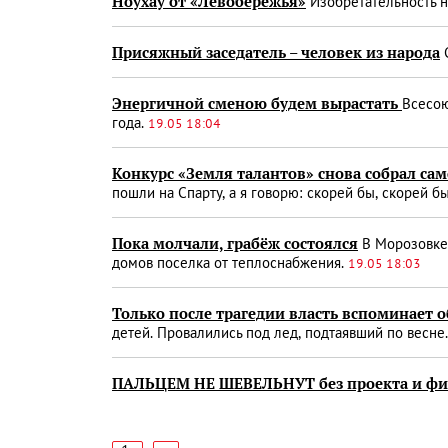
Ноу­хау от «Левобережья»
Изобретательность н
Присяжный заседатель – человек из народа
С
Энергичной сменою будем вырастать
Всесою
года.
19.05 18:04
Конкурс «Земля талантов» снова собрал са
пошли на Спарту, а я говорю: скорей бы, скорей б
Пока молчали, грабёж состоялся
В Морозовке 
домов поселка от теплоснабжения.
19.05 18:03
Только после трагедии власть вспоминает о
детей. Провалились под лед, подтаявший по весне
ПАЛЬЦЕМ НЕ ШЕВЕЛЬНУТ без проекта и ф