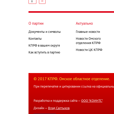
1
Следующая
››
страница
Нумерация
страниц
О партии
Актуально
Документы и символы
Главные новости
Контакты
Новости Омского
отделения КПРФ
КПРФ в вашем округе
Новости ЦК КПРФ
Как вступить в партию
© 2017 КПРФ. Омское областное отделение.
При перепечатке и цитировании ссылка на официальны
Разработка и поддержка сайта —
ООО "КОИНТС"
.
Дизайн —
Влад Салтыков
.