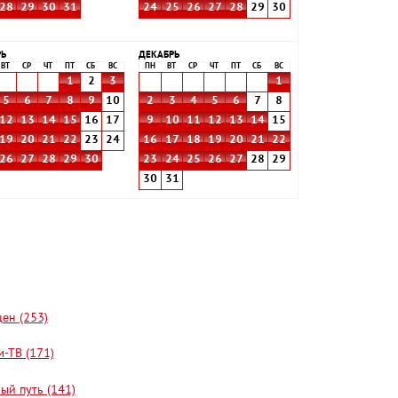
28
29
30
31
24
25
26
27
28
29
30
РЬ
ДЕКАБРЬ
ВТ
СР
ЧТ
ПТ
СБ
ВС
ПН
ВТ
СР
ЧТ
ПТ
СБ
ВС
1
2
3
1
5
6
7
8
9
10
2
3
4
5
6
7
8
12
13
14
15
16
17
9
10
11
12
13
14
15
19
20
21
22
23
24
16
17
18
19
20
21
22
26
27
28
29
30
23
24
25
26
27
28
29
30
31
цен (253)
-ТВ (171)
ый путь (141)