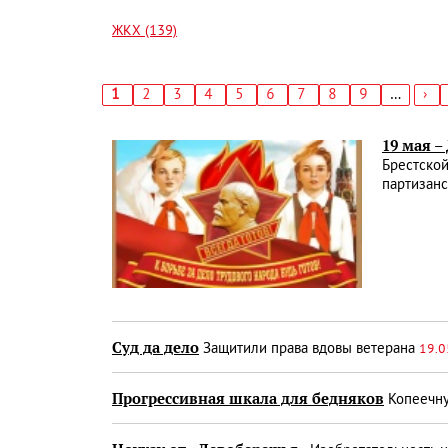
ЖКХ (139)
Текущая
1
Страница
2
Страница
3
Страница
4
Страница
5
Страница
6
Страница
7
Страница
8
Страница
9
…
Сл
›
страница
стр
Нумерация
страниц
19 мая 
Брестской
партизан
Суд да дело
Защитили права вдовы ветерана
19.0
Прогрессивная шкала для бедняков
Копеечну