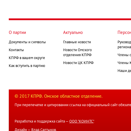
О партии
Актуально
Персо
Документы и символы
Главные новости
Руковод
региона
Контакты
Новости Омского
отделения КПРФ
Члены 
КПРФ в вашем округе
Новости ЦК КПРФ
Члены 
Как вступить в партию
Наши д
© 2017 КПРФ. Омское областное отделение.
При перепечатке и цитировании ссылка на официальный сайт обязате
Разработка и поддержка сайта —
ООО "КОИНТС"
.
Дизайн —
Влад Салтыков
.