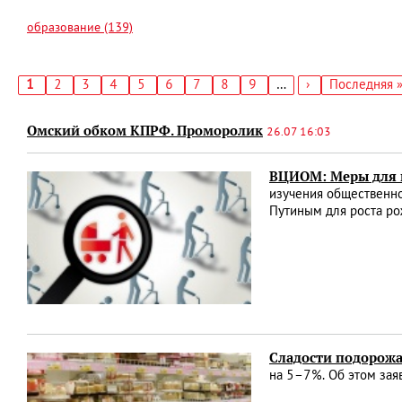
образование (139)
Текущая
1
Страница
2
Страница
3
Страница
4
Страница
5
Страница
6
Страница
7
Страница
8
Страница
9
…
Следующая
›
Последняя
Последняя 
страница
страница
страница
Нумерация
страниц
Омский обком КПРФ. Проморолик
26.07 16:03
ВЦИОМ: Меры для 
изучения общественно
Путиным для роста ро
Сладости подорож
на 5–7%. Об этом зая