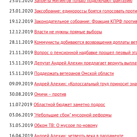
23.01.2020
Запреты митингов только подключают фантазию
23.01.2020
Заксобрание: единороссы боятся голосовать проти
19.12.2019
Законодательное собрание: Фракция КПРФ проти
12.12.2019
Власти не нужны прямые выборы
28.11.2019
Коммунисты добиваются возвращения доплаты ве
21.11.2019
Вопрос о пенсионной надбавке прошел первый эт
15.11.2019
Депутат Андрей Алехин предлагает вернуть выпла
15.11.2019
Поддержать ветеранов Омской области
09.09.2019
Андрей Алехин: «Колоссальный труд приносит зн
30.08.2019
Омичи – против
11.07.2019
Областной бюджет заметно подрос
03.06.2019
"Небольшие сбои" мусорной реформы
31.05.2019
Обком ТВ: О мусоре по-новому
16.04.2019
Андрей Алехин: четверть века в парламенте