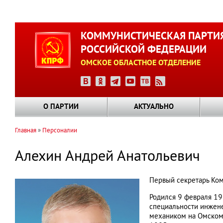
Перейти
к
КОММУНИСТИЧЕСКАЯ ПАРТИ
основному
РОССИЙСКОЙ ФЕДЕРАЦИИ
содержанию
ОМСКОЕ ОБЛАСТНОЕ ОТДЕЛЕНИЕ
О ПАРТИИ
АКТУАЛЬНО
Главная
Персоналии
Строка
навигации
Алехин Андрей Анатольевич
Первый секретарь Ком
Родился 9 февраля 19
специальности инжене
механиком на Омском 