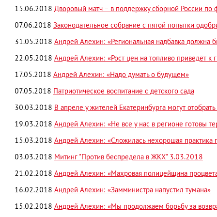
15.06.2018
Дворовый матч – в поддержку сборной России по 
07.06.2018
Законодательное собрание с пятой попытки одобр
31.05.2018
Андрей Алехин: «Региональная надбавка должна б
22.05.2018
Андрей Алехин: «Рост цен на топливо приведёт к 
17.05.2018
Андрей Алехин: «Надо думать о будущем»
07.05.2018
Патриотическое воспитание с детского сада
30.03.2018
В апреле у жителей Екатеринбурга могут отобрат
19.03.2018
Андрей Алехин: «Не все у нас в регионе готовы те
15.03.2018
Андрей Алехин: «Сложилась нехорошая практика п
03.03.2018
Митинг "Против беспредела в ЖКХ" 3.03.2018
21.02.2018
Андрей Алехин: «Махровая полицейщина процвета
16.02.2018
Андрей Алехин: «Замминистра напустил тумана»
15.02.2018
Андрей Алехин: «Мы продолжаем борьбу за возв