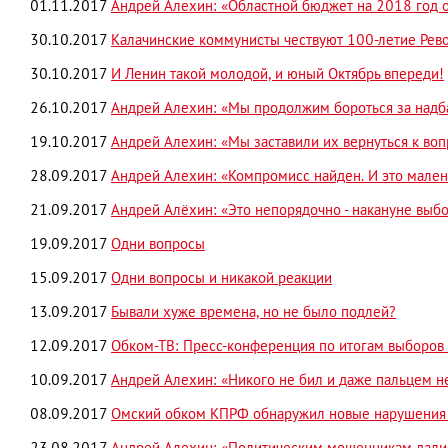
01.11.2017
Андрей Алехин: «Областной бюджет на 2018 год 
30.10.2017
Калачинские коммунисты чествуют 100-летие Ре
30.10.2017
И Ленин такой молодой, и юный Октябрь впереди!
26.10.2017
Андрей Алехин: «Мы продолжим бороться за надба
19.10.2017
Андрей Алехин: «Мы заставили их вернуться к воп
28.09.2017
Андрей Алехин: «Компромисс найден. И это мален
21.09.2017
Андрей Алёхин: «Это непорядочно - накануне выбо
19.09.2017
Одни вопросы
15.09.2017
Одни вопросы и никакой реакции
13.09.2017
Бывали хуже времена, но не было подлей?
12.09.2017
Обком-ТВ: Пресс-конференция по итогам выборов
10.09.2017
Андрей Алехин: «Никого не бил и даже пальцем н
08.09.2017
Омский обком КПРФ обнаружил новые нарушения 