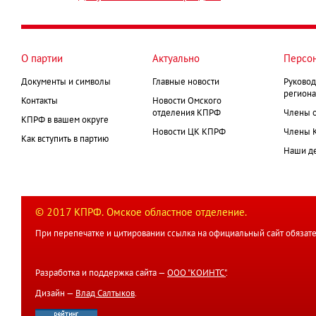
О партии
Актуально
Персо
Документы и символы
Главные новости
Руковод
региона
Контакты
Новости Омского
отделения КПРФ
Члены 
КПРФ в вашем округе
Новости ЦК КПРФ
Члены 
Как вступить в партию
Наши д
© 2017 КПРФ. Омское областное отделение.
При перепечатке и цитировании ссылка на официальный сайт обязате
Разработка и поддержка сайта —
ООО "КОИНТС"
.
Дизайн —
Влад Салтыков
.