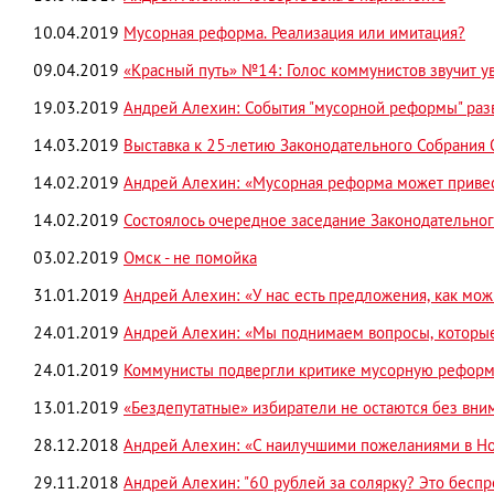
10.04.2019
Мусорная реформа. Реализация или имитация?
09.04.2019
«Красный путь» №14: Голос коммунистов звучит у
19.03.2019
Андрей Алехин: События "мусорной реформы" раз
14.03.2019
Выставка к 25-летию Законодательного Собрания 
14.02.2019
Андрей Алехин: «Мусорная реформа может привес
14.02.2019
Состоялось очередное заседание Законодательног
03.02.2019
Омск - не помойка
31.01.2019
Андрей Алехин: «У нас есть предложения, как мо
24.01.2019
Андрей Алехин: «Мы поднимаем вопросы, которы
24.01.2019
Коммунисты подвергли критике мусорную рефор
13.01.2019
«Бездепутатные» избиратели не остаются без вни
28.12.2018
Андрей Алехин: «С наилучшими пожеланиями в Но
29.11.2018
Андрей Алехин: "60 рублей за солярку? Это беспр