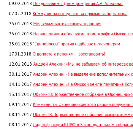
09.02.2018
Поздравляем с Днем рождения А.А. Алехина!
07.02.2018
Коммунисты выступают за прямые выборы мэра
25.01.2018
Медвежья тактика самоустранения
25.01.2018
Наряд полиции обнаружил в типографии Омского
25.01.2018
"Единороссы" против надбавок пенсионерам
17.01.2018
О доплате к пенсиям – восстановить!
12.01.2018
Андрей Алехин: «Мы не забываем об интересах в
30.11.2017
Андрей Алехин: «На выделение дополнительных с
14.11.2017
Андрей Алехин: «На Омской земле памятника Колч
13.11.2017
Обком-ТВ: Торжественное собрание в Оконешнико
09.11.2017
Коммунисты Оконешниковского района получили
08.11.2017
Обком-ТВ: Торжественное собрание омских коммун
08.11.2017
Лидер фракции КПРФ в Законодательном собрани