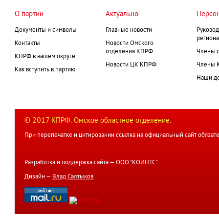
О партии
Актуально
Персо
Документы и символы
Главные новости
Руковод
региона
Контакты
Новости Омского
отделения КПРФ
Члены 
КПРФ в вашем округе
Новости ЦК КПРФ
Члены 
Как вступить в партию
Наши д
© 2017 КПРФ. Омское областное отделение.
При перепечатке и цитировании ссылка на официальный сайт обязате
Разработка и поддержка сайта —
ООО "КОИНТС"
.
Дизайн —
Влад Салтыков
.