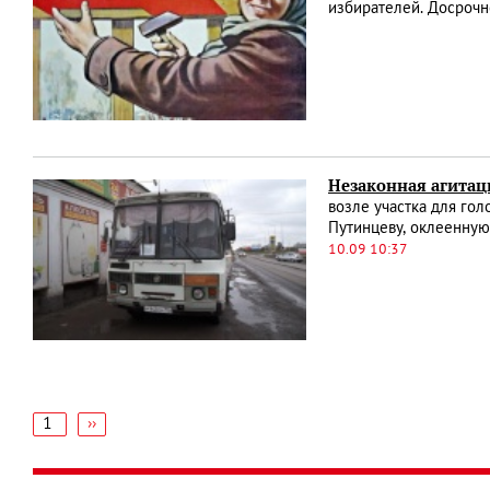
избирателей. Досрочн
Незаконная агитац
возле участка для го
Путинцеву, оклеенную
10.09 10:37
1
Следующая
››
страница
Нумерация
страниц