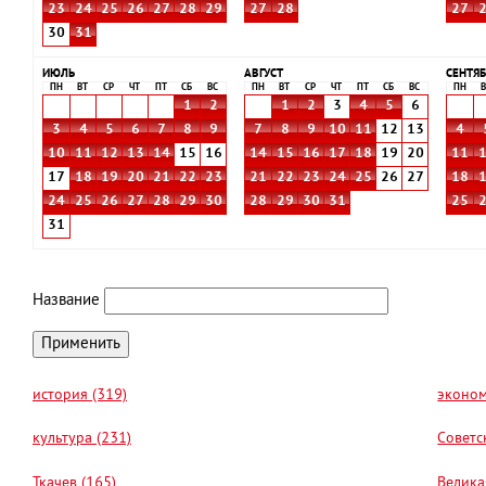
23
24
25
26
27
28
29
27
28
27
30
31
ИЮЛЬ
АВГУСТ
СЕНТЯБ
ПН
ВТ
СР
ЧТ
ПТ
СБ
ВС
ПН
ВТ
СР
ЧТ
ПТ
СБ
ВС
ПН
В
1
2
1
2
3
4
5
6
3
4
5
6
7
8
9
7
8
9
10
11
12
13
4
10
11
12
13
14
15
16
14
15
16
17
18
19
20
11
17
18
19
20
21
22
23
21
22
23
24
25
26
27
18
24
25
26
27
28
29
30
28
29
30
31
25
31
Название
история (319)
эконом
культура (231)
Советс
Ткачев (165)
Велика