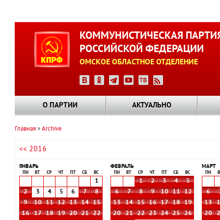
Перейти
к
КОММУНИСТИЧЕСКАЯ ПАРТИ
основному
РОССИЙСКОЙ ФЕДЕРАЦИИ
содержанию
ОМСКОЕ ОБЛАСТНОЕ ОТДЕЛЕНИЕ
О ПАРТИИ
АКТУАЛЬНО
Главная
Archive
Строка
<< 2016
навигации
ЯНВАРЬ
ФЕВРАЛЬ
МАРТ
ПН
ВТ
СР
ЧТ
ПТ
СБ
ВС
ПН
ВТ
СР
ЧТ
ПТ
СБ
ВС
ПН
В
1
1
2
3
4
5
2
3
4
5
6
7
8
6
7
8
9
10
11
12
6
9
10
11
12
13
14
15
13
14
15
16
17
18
19
13
16
17
18
19
20
21
22
20
21
22
23
24
25
26
20