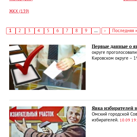
ЖКХ (139)
Текущая
1
Страница
2
Страница
3
Страница
4
Страница
5
Страница
6
Страница
7
Страница
8
Страница
9
…
Следующая
›
Последняя
Последняя 
страница
страница
страница
Нумерация
страниц
Первые данные о я
округе проголосовали
Кировском округе – 
Явка избирателей н
Омский городской Сов
избирателей.
10.09 19