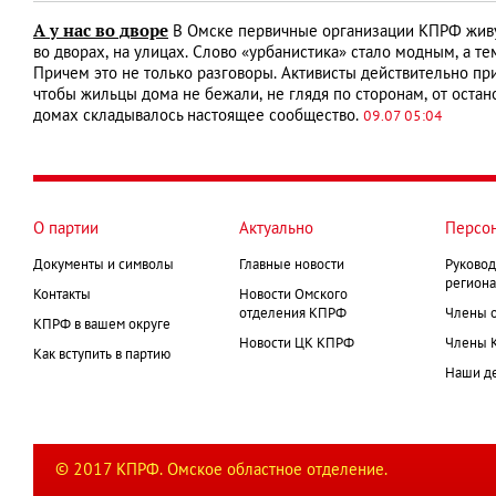
А у нас во дворе
В Омске первичные организации КПРФ живут
во дворах, на улицах. Слово «урбанистика» стало модным, а 
Причем это не только разговоры. Активисты действительно при
чтобы жильцы дома не бежали, не глядя по сторонам, от остано
домах складывалось настоящее сообщество.
09.07 05:04
О партии
Актуально
Персо
Документы и символы
Главные новости
Руковод
региона
Контакты
Новости Омского
отделения КПРФ
Члены 
КПРФ в вашем округе
Новости ЦК КПРФ
Члены 
Как вступить в партию
Наши д
© 2017 КПРФ. Омское областное отделение.