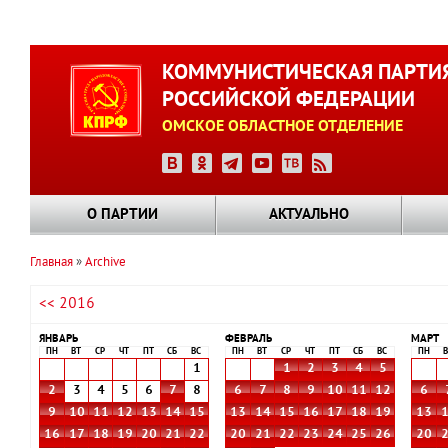
Перейти
к
КОММУНИСТИЧЕСКАЯ ПАРТИ
основному
РОССИЙСКОЙ ФЕДЕРАЦИИ
содержанию
ОМСКОЕ ОБЛАСТНОЕ ОТДЕЛЕНИЕ
О ПАРТИИ
АКТУАЛЬНО
Главная
Archive
Строка
<< 2016
навигации
ЯНВАРЬ
ФЕВРАЛЬ
МАРТ
ПН
ВТ
СР
ЧТ
ПТ
СБ
ВС
ПН
ВТ
СР
ЧТ
ПТ
СБ
ВС
ПН
В
1
1
2
3
4
5
2
3
4
5
6
7
8
6
7
8
9
10
11
12
6
9
10
11
12
13
14
15
13
14
15
16
17
18
19
13
16
17
18
19
20
21
22
20
21
22
23
24
25
26
20