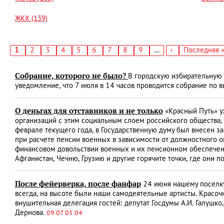
ЖКХ (139)
Текущая
1
Страница
2
Страница
3
Страница
4
Страница
5
Страница
6
Страница
7
Страница
8
Страница
9
…
Следующая
›
Последняя
Последняя 
страница
страница
страница
Нумерация
страниц
Собрание, которого не было?
В городскую избирательную 
уведомление, что 7 июля в 14 часов проводится собрание по 
О деньгах для отставников и не только
«Красный Путь» у
организаций с этим социальным слоем российского общества, ч
феврале текущего года, в Государственную думу был внесен 
при расчете пенсии военных в зависимости от должностного о
финансовом довольствии военных и их пенсионном обеспечени
Афганистан, Чечню, Грузию и другие горячите точки, где они п
После фейерверка, после фанфар
24 июня нашему поселку 
всегда, на высоте были наши самодеятельные артисты. Красоч
внушительная делегация гостей: депутат Госдумы А.И. Галушко
Дернова.
09.07 05:04