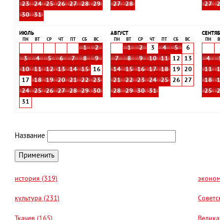
23
24
25
26
27
28
29
27
28
27
30
31
ИЮЛЬ
АВГУСТ
СЕНТЯБ
ПН
ВТ
СР
ЧТ
ПТ
СБ
ВС
ПН
ВТ
СР
ЧТ
ПТ
СБ
ВС
ПН
В
1
2
1
2
3
4
5
6
3
4
5
6
7
8
9
7
8
9
10
11
12
13
4
10
11
12
13
14
15
16
14
15
16
17
18
19
20
11
17
18
19
20
21
22
23
21
22
23
24
25
26
27
18
24
25
26
27
28
29
30
28
29
30
31
25
31
Название
история (319)
эконом
культура (231)
Советс
Ткачев (165)
Велика