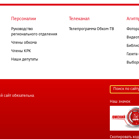
Персоналии
Телеканал
Агитп
Руководство
Телепрограмма Обком-ТВ
Фотор
регионального отделения
Видеот
Члены обкома
Библио
Члены КРК
Газета
Наши депутаты
Выборк
й сайт обязательна.
Наш значок
Скопировать код 