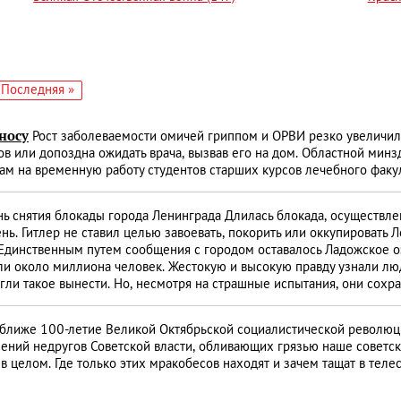
едующая
Последняя
Последняя »
аница
страница
носу
Рост заболеваемости омичей гриппом и ОРВИ резко увеличил
в или допоздна ожидать врача, вызвав его на дом. Областной мин
м на временную работу студентов старших курсов лечебного факу
нь снятия блокады города Ленинграда Длилась блокада, осуществл
нь. Гитлер не ставил целью завоевать, покорить или оккупировать 
. Единственным путем сообщения с городом оставалось Ладожское о
ли около миллиона человек. Жестокую и высокую правду узнали лю
огли такое вынести. Но, несмотря на страшные испытания, они сохр
ближе 100-летие Великой Октябрьской социалистической революци
лений недругов Советской власти, обливающих грязью наше совет
 целом. Где только этих мракобесов находят и зачем тащат в теле