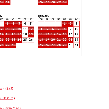
30
31
26
27
28
29
30
РЬ
ДЕКАБРЬ
ВТ
СР
ЧТ
ПТ
СБ
ВС
ПН
ВТ
СР
ЧТ
ПТ
СБ
ВС
1
2
3
4
5
1
2
3
7
8
9
10
11
12
4
5
6
7
8
9
10
14
15
16
17
18
19
11
12
13
14
15
16
17
21
22
23
24
25
26
18
19
20
21
22
23
24
28
29
30
25
26
27
28
29
30
31
цен (253)
-ТВ (171)
ый путь (141)