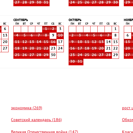
27
28
29
30
31
24
25
26
27
28
29
30
29
СЕНТЯБРЬ
ОКТЯБРЬ
НОЯБ
ВС
ПН
ВТ
СР
ЧТ
ПТ
СБ
ВС
ПН
ВТ
СР
ЧТ
ПТ
СБ
ВС
ПН
6
1
2
3
1
2
13
4
5
6
7
8
9
10
2
3
4
5
6
7
8
6
9
20
11
12
13
14
15
16
17
9
10
11
12
13
14
15
13
6
27
18
19
20
21
22
23
24
16
17
18
19
20
21
22
20
25
26
27
28
29
30
23
24
25
26
27
28
29
27
30
31
экономика (269)
рост 
Советский календарь (186)
Обком
Великая Отечественная война (147)
Красн