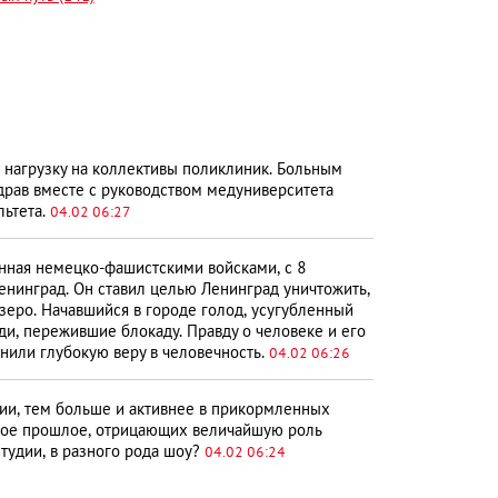
 нагрузку на коллективы поликлиник. Больным
здрав вместе с руководством медуниверситета
льтета.
04.02 06:27
енная немецко-фашистскими войсками, с 8
Ленинград. Он ставил целью Ленинград уничтожить,
зеро. Начавшийся в городе голод, усугубленный
ди, пережившие блокаду. Правду о человеке и его
анили глубокую веру в человечность.
04.02 06:26
и, тем больше и активнее в прикормленных
ское прошлое, отрицающих величайшую роль
студии, в разного рода шоу?
04.02 06:24