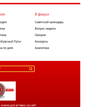
роп
В фокусе
аздел
Советский календарь
ека
Вопрос недели
тека
Галерея
 «Красный Путь»
Конкурсы
а по дате
Аналитика
значка для вставки на сайт