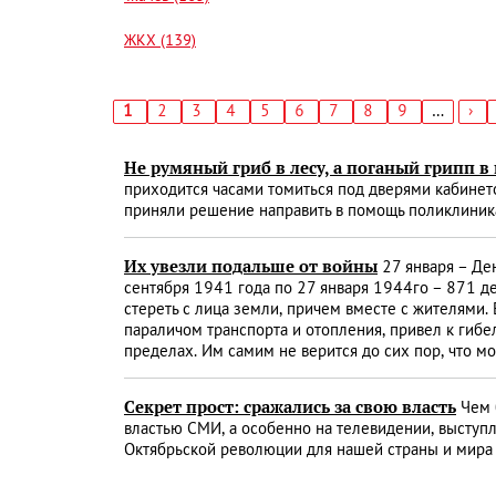
ЖКХ (139)
Текущая
1
Страница
2
Страница
3
Страница
4
Страница
5
Страница
6
Страница
7
Страница
8
Страница
9
…
Сл
›
страница
стр
Нумерация
страниц
Не румяный гриб в лесу, а поганый грипп в 
приходится часами томиться под дверями кабинето
приняли решение направить в помощь поликлиника
Их увезли подальше от войны
27 января – Де
сентября 1941 года по 27 января 1944­го – 871 де
стереть с лица земли, причем вместе с жителями
параличом транспорта и отопления, привел к гибе
пределах. Им самим не верится до сих пор, что м
Секрет прост: сражались за свою власть
Чем 
властью СМИ, а особенно на телевидении, выступ
Октябрьской революции для нашей страны и мира в