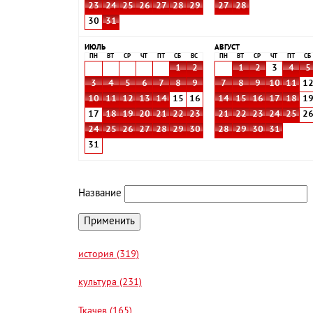
23
24
25
26
27
28
29
27
28
30
31
ИЮЛЬ
АВГУСТ
ПН
ВТ
СР
ЧТ
ПТ
СБ
ВС
ПН
ВТ
СР
ЧТ
ПТ
СБ
1
2
1
2
3
4
5
3
4
5
6
7
8
9
7
8
9
10
11
1
10
11
12
13
14
15
16
14
15
16
17
18
1
17
18
19
20
21
22
23
21
22
23
24
25
2
24
25
26
27
28
29
30
28
29
30
31
31
Название
история (319)
культура (231)
Ткачев (165)