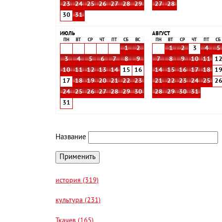
23
24
25
26
27
28
29
27
28
30
31
ИЮЛЬ
АВГУСТ
ПН
ВТ
СР
ЧТ
ПТ
СБ
ВС
ПН
ВТ
СР
ЧТ
ПТ
СБ
1
2
1
2
3
4
5
3
4
5
6
7
8
9
7
8
9
10
11
1
10
11
12
13
14
15
16
14
15
16
17
18
1
17
18
19
20
21
22
23
21
22
23
24
25
2
24
25
26
27
28
29
30
28
29
30
31
31
Название
история (319)
культура (231)
Ткачев (165)