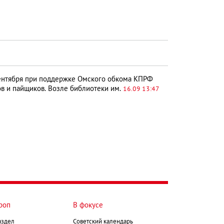
нтября при поддержке Омского обкома КПРФ
в и пайщиков. Возле библиотеки им.
16.09 13:47
роп
В фокусе
аздел
Советский календарь