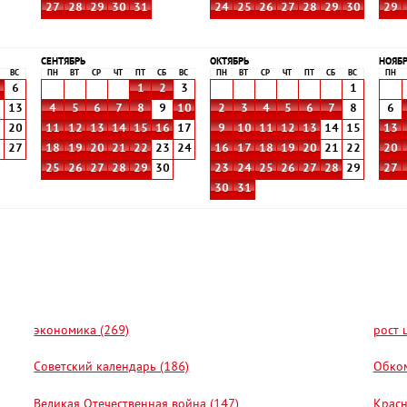
27
28
29
30
31
24
25
26
27
28
29
30
29
СЕНТЯБРЬ
ОКТЯБРЬ
НОЯБ
ВС
ПН
ВТ
СР
ЧТ
ПТ
СБ
ВС
ПН
ВТ
СР
ЧТ
ПТ
СБ
ВС
ПН
6
1
2
3
1
2
13
4
5
6
7
8
9
10
2
3
4
5
6
7
8
6
9
20
11
12
13
14
15
16
17
9
10
11
12
13
14
15
13
6
27
18
19
20
21
22
23
24
16
17
18
19
20
21
22
20
25
26
27
28
29
30
23
24
25
26
27
28
29
27
30
31
экономика (269)
рост 
Советский календарь (186)
Обком
Великая Отечественная война (147)
Красн