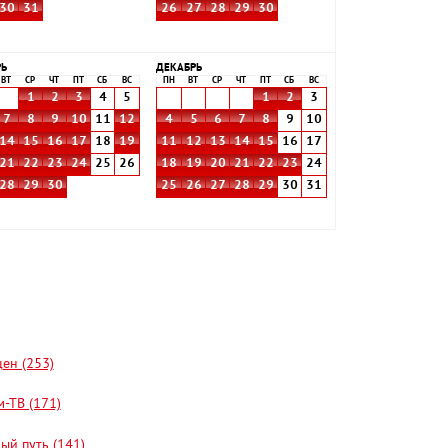
30
31
26
27
28
29
30
РЬ
ДЕКАБРЬ
ВТ
СР
ЧТ
ПТ
СБ
ВС
ПН
ВТ
СР
ЧТ
ПТ
СБ
ВС
1
2
3
4
5
1
2
3
7
8
9
10
11
12
4
5
6
7
8
9
10
14
15
16
17
18
19
11
12
13
14
15
16
17
21
22
23
24
25
26
18
19
20
21
22
23
24
28
29
30
25
26
27
28
29
30
31
цен (253)
-ТВ (171)
ый путь (141)