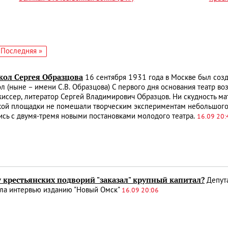
едующая
Последняя
Последняя »
аница
страница
кол Сергея Образцова
16 сентября 1931 года в Москве был соз
ол (ныне – имени С.В. Образцова) С первого дня основания театр в
жиссер, литератор Сергей Владимирович Образцов. Ни скудность ма
кой площадки не помешали творческим экспериментам небольшого 
сь с двумя-тремя новыми постановками молодого театра.
16.09 20:
 крестьянских подворий "заказал" крупный капитал?
Депута
ала интервью изданию "Новый Омск"
16.09 20:06