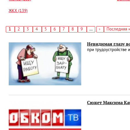
ЖКХ (139)
Текущая
1
Страница
2
Страница
3
Страница
4
Страница
5
Страница
6
Страница
7
Страница
8
Страница
9
…
Следующая
›
Последняя
Последняя 
страница
страница
страница
Нумерация
страниц
Невидимая глазу в
при трудоустройстве 
Сюжет Максима Ка