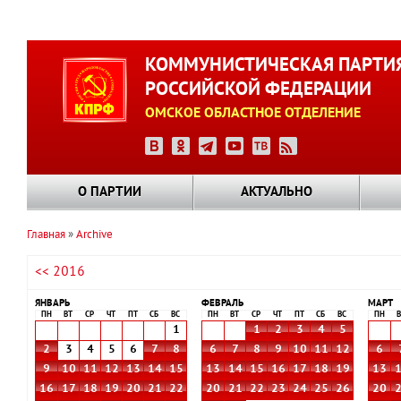
Перейти
к
КОММУНИСТИЧЕСКАЯ ПАРТИ
основному
РОССИЙСКОЙ ФЕДЕРАЦИИ
содержанию
ОМСКОЕ ОБЛАСТНОЕ ОТДЕЛЕНИЕ
О ПАРТИИ
АКТУАЛЬНО
Главная
Archive
Строка
<< 2016
навигации
ЯНВАРЬ
ФЕВРАЛЬ
МАРТ
ПН
ВТ
СР
ЧТ
ПТ
СБ
ВС
ПН
ВТ
СР
ЧТ
ПТ
СБ
ВС
ПН
В
1
1
2
3
4
5
2
3
4
5
6
7
8
6
7
8
9
10
11
12
6
9
10
11
12
13
14
15
13
14
15
16
17
18
19
13
16
17
18
19
20
21
22
20
21
22
23
24
25
26
20