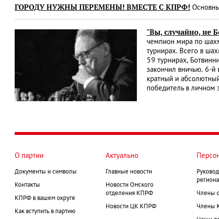
ГОРОДУ НУЖНЫ ПЕРЕМЕНЫ! ВМЕСТЕ С КПРФ!
Основны
"Вы, случайно, не 
чемпион мира по шахм
турнирах. Всего в ша
59 турнирах, Ботвинни
закончил вничью. 6-й
кратный и абсолютный
победитель в личном 
О партии
Актуально
Персо
Документы и символы
Главные новости
Руковод
региона
Контакты
Новости Омского
отделения КПРФ
Члены 
КПРФ в вашем округе
Новости ЦК КПРФ
Члены 
Как вступить в партию