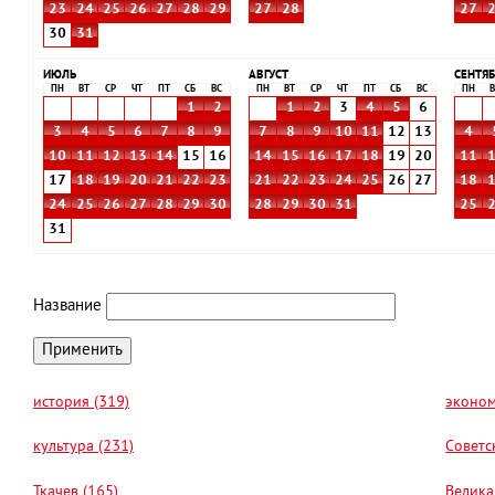
23
24
25
26
27
28
29
27
28
27
30
31
ИЮЛЬ
АВГУСТ
СЕНТЯБ
ПН
ВТ
СР
ЧТ
ПТ
СБ
ВС
ПН
ВТ
СР
ЧТ
ПТ
СБ
ВС
ПН
В
1
2
1
2
3
4
5
6
3
4
5
6
7
8
9
7
8
9
10
11
12
13
4
10
11
12
13
14
15
16
14
15
16
17
18
19
20
11
17
18
19
20
21
22
23
21
22
23
24
25
26
27
18
24
25
26
27
28
29
30
28
29
30
31
25
31
Название
история (319)
эконом
культура (231)
Советс
Ткачев (165)
Велика