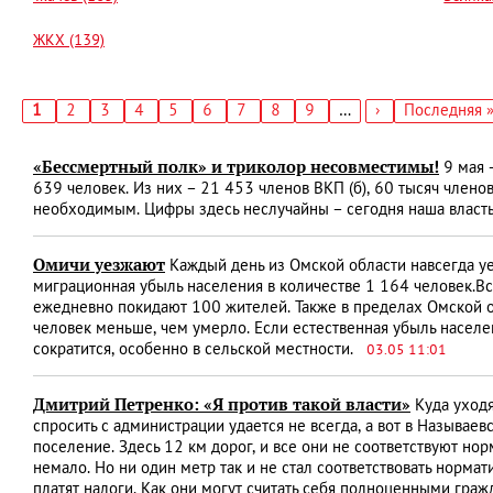
ЖКХ (139)
Текущая
1
Страница
2
Страница
3
Страница
4
Страница
5
Страница
6
Страница
7
Страница
8
Страница
9
…
Следующая
›
Последняя
Последняя 
страница
страница
страница
Нумерация
страниц
«Бессмертный полк» и триколор несовместимы!
9 мая 
639 человек. Из них – 21 453 членов ВКП (б), 60 тысяч член
необходимым. Цифры здесь неслучайны – сегодня наша власть
Омичи уезжают
Каждый день из Омской области навсегда уе
миграционная убыль населения в количестве 1 164 человек.Вс
ежедневно покидают 100 жителей. Также в пределах Омской об
человек меньше, чем умерло. Если естественная убыль населе
сократится, особенно в сельской местности.
03.05 11:01
Дмитрий Петренко: «Я против такой власти»
Куда уходя
спросить с администрации удается не всегда, а вот в Называ
поселение. Здесь 12 км дорог, и все они не соответствуют но
немало. Но ни один метр так и не стал соответствовать норма
платят налоги. Как они могут считать себя полноценными граж