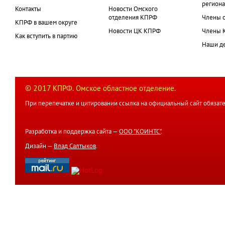
региона
Контакты
Новости Омского
отделения КПРФ
Члены 
КПРФ в вашем округе
Новости ЦК КПРФ
Члены 
Как вступить в партию
Наши д
© 2017 КПРФ. Омское областное отделение.
При перепечатке и цитировании ссылка на официальный сайт обязате
Разработка и поддержка сайта —
ООО "КОИНТС"
.
Дизайн —
Влад Салтыков
.