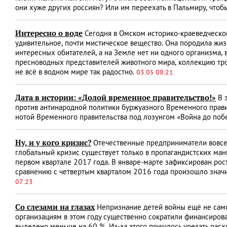
они хуже других россиян? Или им переехать в Пальмиру, что
Интересно о воде
Сегодня в Омском историко-краеведческом
удивительное, почти мистическое вещество. Она породила жиз
интересных обитателей, а на Земле нет ни одного организма, 
пресноводных представителей животного мира, коллекцию троп
не всё в водном мире так радостно.
03.05 08:21
Дата в истории: «Долой временное правительство!»
В э
против антинародной политики буржуазного Временного правит
нотой Временного правительства под лозунгом «Война до поб
Ну, и у кого кризис?
Отечественные предприниматели вовсе н
глобальный кризис существует только в пропагандистских ма
первом квартале 2017 года. В январе-марте зафиксирован рос
сравнению с четвертым кварталом 2016 года произошло значи
07:23
Со слезами на глазах
Непризнание детей войны ещё не само
организациям в этом году существенно сократили финансиров