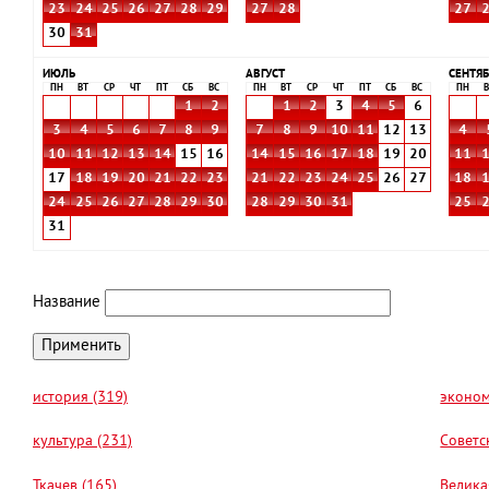
23
24
25
26
27
28
29
27
28
27
30
31
ИЮЛЬ
АВГУСТ
СЕНТЯБ
ПН
ВТ
СР
ЧТ
ПТ
СБ
ВС
ПН
ВТ
СР
ЧТ
ПТ
СБ
ВС
ПН
В
1
2
1
2
3
4
5
6
3
4
5
6
7
8
9
7
8
9
10
11
12
13
4
10
11
12
13
14
15
16
14
15
16
17
18
19
20
11
17
18
19
20
21
22
23
21
22
23
24
25
26
27
18
24
25
26
27
28
29
30
28
29
30
31
25
31
Название
история (319)
эконом
культура (231)
Советс
Ткачев (165)
Велика