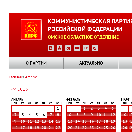
Перейти
к
КОММУНИСТИЧЕСКАЯ ПАРТИ
основному
РОССИЙСКОЙ ФЕДЕРАЦИИ
содержанию
ОМСКОЕ ОБЛАСТНОЕ ОТДЕЛЕНИЕ
О ПАРТИИ
АКТУАЛЬНО
Главная
Archive
Строка
<< 2016
навигации
ЯНВАРЬ
ФЕВРАЛЬ
МАРТ
ПН
ВТ
СР
ЧТ
ПТ
СБ
ВС
ПН
ВТ
СР
ЧТ
ПТ
СБ
ВС
ПН
В
1
1
2
3
4
5
2
3
4
5
6
7
8
6
7
8
9
10
11
12
6
9
10
11
12
13
14
15
13
14
15
16
17
18
19
13
16
17
18
19
20
21
22
20
21
22
23
24
25
26
20