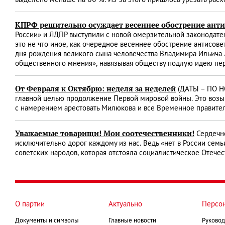
выделено меньше на 60 %. Из-за этого пришлось урезать ра
КПРФ решительно осуждает весеннее обострение анти
России» и ЛДПР выступили с новой омерзительной законодател
это не что иное, как очередное весеннее обострение антисов
дня рождения великого сына человечества Владимира Ильича 
общественного мнения», навязывая обществу подлую идею пе
От Февраля к Октябрю: неделя за неделей
(ДАТЫ – ПО НО
главной целью продолжение Первой мировой войны. Это возы
с намерением арестовать Милюкова и все Временное правите
Уважаемые товарищи! Мои соотечественники!
Сердечно
исключительно дорог каждому из нас. Ведь «нет в России семь
советских народов, которая отстояла социалистическое Отече
О партии
Актуально
Персо
Документы и символы
Главные новости
Руковод