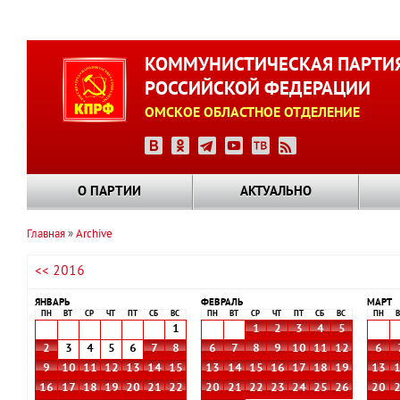
Перейти
к
КОММУНИСТИЧЕСКАЯ ПАРТИ
основному
РОССИЙСКОЙ ФЕДЕРАЦИИ
содержанию
ОМСКОЕ ОБЛАСТНОЕ ОТДЕЛЕНИЕ
О ПАРТИИ
АКТУАЛЬНО
Главная
Archive
Строка
<< 2016
навигации
ЯНВАРЬ
ФЕВРАЛЬ
МАРТ
ПН
ВТ
СР
ЧТ
ПТ
СБ
ВС
ПН
ВТ
СР
ЧТ
ПТ
СБ
ВС
ПН
В
1
1
2
3
4
5
2
3
4
5
6
7
8
6
7
8
9
10
11
12
6
9
10
11
12
13
14
15
13
14
15
16
17
18
19
13
16
17
18
19
20
21
22
20
21
22
23
24
25
26
20