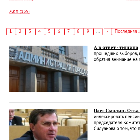
ЖКХ (139)
Текущая
1
Страница
2
Страница
3
Страница
4
Страница
5
Страница
6
Страница
7
Страница
8
Страница
9
…
Следующая
›
Последняя
Последняя 
страница
страница
страница
Нумерация
страниц
А в ответ - тишина
прошедших выборов, н
обратил внимание на 
Олег Смолин: Отка
индексировать пенсии
председателя Комитет
Силуанова о том, что