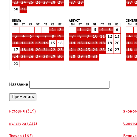
23
24
25
26
27
28
29
27
28
27
30
31
ИЮЛЬ
АВГУСТ
СЕНТЯБ
ПН
ВТ
СР
ЧТ
ПТ
СБ
ВС
ПН
ВТ
СР
ЧТ
ПТ
СБ
ВС
ПН
В
1
2
1
2
3
4
5
6
3
4
5
6
7
8
9
7
8
9
10
11
12
13
4
10
11
12
13
14
15
16
14
15
16
17
18
19
20
11
17
18
19
20
21
22
23
21
22
23
24
25
26
27
18
24
25
26
27
28
29
30
28
29
30
31
25
31
Название
история (319)
эконом
культура (231)
Советс
Ткачев (165)
Велика