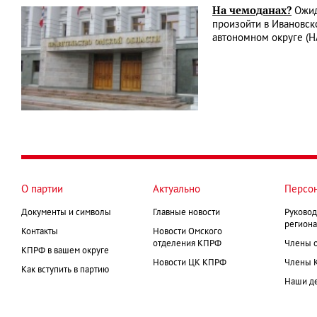
На чемоданах?
Ожид
произойти в Ивановск
автономном округе (Н
О партии
Актуально
Персо
Документы и символы
Главные новости
Руковод
региона
Контакты
Новости Омского
отделения КПРФ
Члены 
КПРФ в вашем округе
Новости ЦК КПРФ
Члены 
Как вступить в партию
Наши д