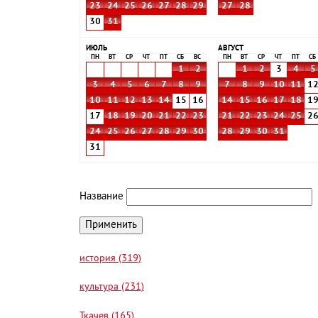
23
24
25
26
27
28
29
27
28
30
31
ИЮЛЬ
АВГУСТ
ПН
ВТ
СР
ЧТ
ПТ
СБ
ВС
ПН
ВТ
СР
ЧТ
ПТ
СБ
1
2
1
2
3
4
5
3
4
5
6
7
8
9
7
8
9
10
11
1
10
11
12
13
14
15
16
14
15
16
17
18
1
17
18
19
20
21
22
23
21
22
23
24
25
2
24
25
26
27
28
29
30
28
29
30
31
31
Название
история (319)
культура (231)
Ткачев (165)