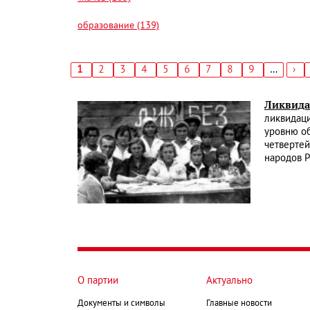
образование (139)
Текущая
1
Страница
2
Страница
3
Страница
4
Страница
5
Страница
6
Страница
7
Страница
8
Страница
9
…
Сл
›
страница
стр
Нумерация
страниц
Ликвида
ликвидаци
уровню об
четвертей
народов Р
О партии
Актуально
Документы и символы
Главные новости