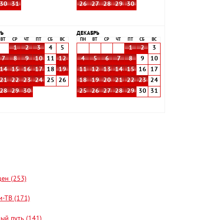
30
31
26
27
28
29
30
РЬ
ДЕКАБРЬ
ВТ
СР
ЧТ
ПТ
СБ
ВС
ПН
ВТ
СР
ЧТ
ПТ
СБ
ВС
1
2
3
4
5
1
2
3
7
8
9
10
11
12
4
5
6
7
8
9
10
14
15
16
17
18
19
11
12
13
14
15
16
17
21
22
23
24
25
26
18
19
20
21
22
23
24
28
29
30
25
26
27
28
29
30
31
цен (253)
-ТВ (171)
ый путь (141)