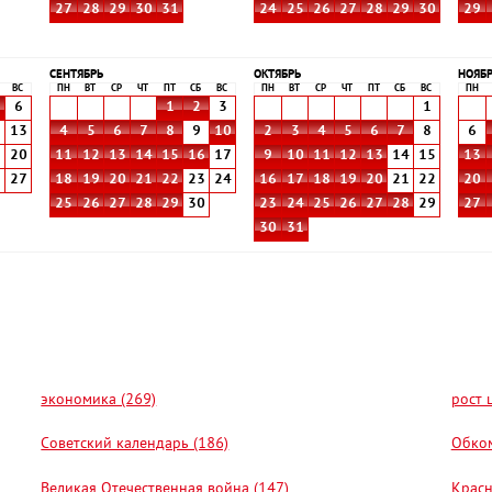
27
28
29
30
31
24
25
26
27
28
29
30
29
СЕНТЯБРЬ
ОКТЯБРЬ
НОЯБ
ВС
ПН
ВТ
СР
ЧТ
ПТ
СБ
ВС
ПН
ВТ
СР
ЧТ
ПТ
СБ
ВС
ПН
6
1
2
3
1
2
13
4
5
6
7
8
9
10
2
3
4
5
6
7
8
6
9
20
11
12
13
14
15
16
17
9
10
11
12
13
14
15
13
6
27
18
19
20
21
22
23
24
16
17
18
19
20
21
22
20
25
26
27
28
29
30
23
24
25
26
27
28
29
27
30
31
экономика (269)
рост 
Советский календарь (186)
Обком
Великая Отечественная война (147)
Красн