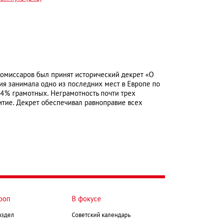
омиссаров был принят исторический декрет «О
ия занимала одно из последних мест в Европе по
24% грамотных. Неграмотность почти трех
итие. Декрет обеспечивал равноправие всех
роп
В фокусе
аздел
Советский календарь