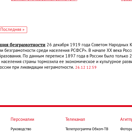
едующая
Последняя
Последняя »
аница
страница
ция безграмотности
26 декабря 1919 года Советом Народных К
и безграмотности среди населения РСФСР». В начале XX века Росс
разования. По данным переписи 1897 года в России было только 
 населения страны тормозила ее экономическое и культурное разв
оссии при ликвидации неграмотности.
26.12 12:59
Персоналии
Телеканал
Агитп
Руководство
Телепрограмма Обком-ТВ
Фотор