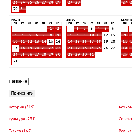
23
24
25
26
27
28
29
27
28
27
30
31
ИЮЛЬ
АВГУСТ
СЕНТЯБ
ПН
ВТ
СР
ЧТ
ПТ
СБ
ВС
ПН
ВТ
СР
ЧТ
ПТ
СБ
ВС
ПН
В
1
2
1
2
3
4
5
6
3
4
5
6
7
8
9
7
8
9
10
11
12
13
4
10
11
12
13
14
15
16
14
15
16
17
18
19
20
11
17
18
19
20
21
22
23
21
22
23
24
25
26
27
18
24
25
26
27
28
29
30
28
29
30
31
25
31
Название
история (319)
эконом
культура (231)
Советс
Ткачев (165)
Велика