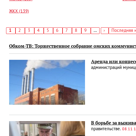
ЖКХ (139)
Текущая
1
Страница
2
Страница
3
Страница
4
Страница
5
Страница
6
Страница
7
Страница
8
Страница
9
…
Следующая
›
Последняя
Последняя 
страница
страница
страница
Нумерация
страниц
Обком-ТВ: Торжественное собрание омских коммунист
Аренда или концес
администраций муниц
В борьбе за выжив
правительстве.
08.11 