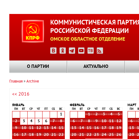
Перейти
к
КОММУНИСТИЧЕСКАЯ ПАРТИ
основному
РОССИЙСКОЙ ФЕДЕРАЦИИ
содержанию
ОМСКОЕ ОБЛАСТНОЕ ОТДЕЛЕНИЕ
О ПАРТИИ
АКТУАЛЬНО
Главная
Archive
Строка
<< 2016
навигации
ЯНВАРЬ
ФЕВРАЛЬ
МАРТ
ПН
ВТ
СР
ЧТ
ПТ
СБ
ВС
ПН
ВТ
СР
ЧТ
ПТ
СБ
ВС
ПН
В
1
1
2
3
4
5
2
3
4
5
6
7
8
6
7
8
9
10
11
12
6
9
10
11
12
13
14
15
13
14
15
16
17
18
19
13
16
17
18
19
20
21
22
20
21
22
23
24
25
26
20