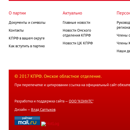
О партии
Актуально
Персо
Документы и символы
Главные новости
Руковод
региона
Контакты
Новости Омского
отделения КПРФ
Члены 
КПРФ в вашем округе
Новости ЦК КПРФ
Члены 
Как вступить в партию
Наши д
© 2017 КПРФ. Омское областное отделение.
При перепечатке и цитировании ссылка на официальный сайт обязате
Разработка и поддержка сайта —
ООО "КОИНТС"
.
Дизайн —
Влад Салтыков
.