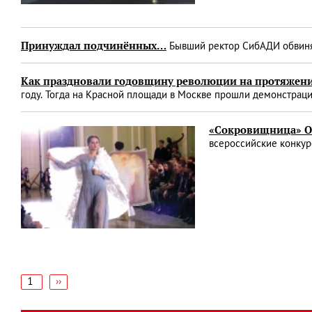
Принуждал подчинённых…
Бывший ректор СибАДИ обвиня
Как праздновали годовщину революции на протяжени
году. Тогда на Красной площади в Москве прошли демонстрац
«Сокровищница» О
всероссийские конкур
1
Следующая
››
страница
Нумерация
страниц