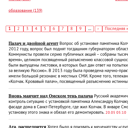
образование (139)
Текущая
1
Страница
2
Страница
3
Страница
4
Страница
5
Страница
6
Страница
7
Страница
8
Страница
9
…
Следующая
›
Последняя
Последняя 
страница
страница
страница
Нумерация
страниц
Палач и двойной агент
Вопрос об установке памятника Колч
2012 году, вопрос был поднят тогдашним губернатором област
Коммунисты провели серию публичных акций – собраны тысяч
время», целиком посвященный разъяснению классовой сущнос
были выпущены листовки, в которых был дан ответ на попытки
за великую Россию». В 2013 году была проведена научно-прак
имели большой резонанс в местных СМИ. Кроме того, телека
«Колчак. Кровавый палач», посвященный разъяснению истинны
Вновь маячит над Омском тень палача
Русский академич
контроль ситуацию с установкой памятника Александру Колчак
фасаде дома в Санкт-Петербурге, где жил Колчак. В январе С
установку этого знака и обязал его демонтировать.
20.05 05:10
Ага, расщедрится
Хотел было я призвать к меценатству «слу