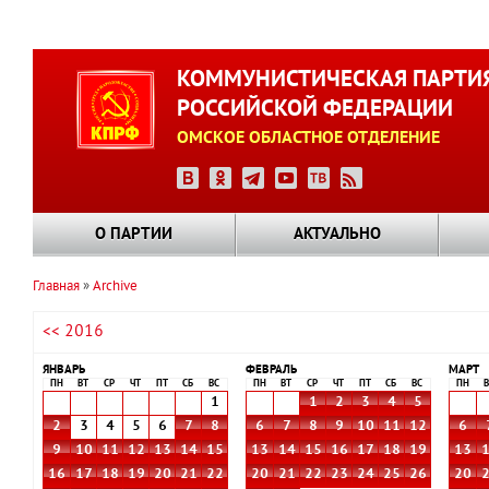
Перейти
к
КОММУНИСТИЧЕСКАЯ ПАРТИ
основному
РОССИЙСКОЙ ФЕДЕРАЦИИ
содержанию
ОМСКОЕ ОБЛАСТНОЕ ОТДЕЛЕНИЕ
О ПАРТИИ
АКТУАЛЬНО
Главная
Archive
Строка
<< 2016
навигации
ЯНВАРЬ
ФЕВРАЛЬ
МАРТ
ПН
ВТ
СР
ЧТ
ПТ
СБ
ВС
ПН
ВТ
СР
ЧТ
ПТ
СБ
ВС
ПН
В
1
1
2
3
4
5
2
3
4
5
6
7
8
6
7
8
9
10
11
12
6
9
10
11
12
13
14
15
13
14
15
16
17
18
19
13
16
17
18
19
20
21
22
20
21
22
23
24
25
26
20