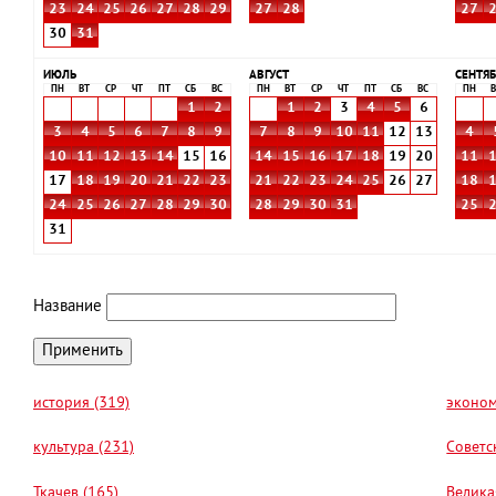
23
24
25
26
27
28
29
27
28
27
30
31
ИЮЛЬ
АВГУСТ
СЕНТЯБ
ПН
ВТ
СР
ЧТ
ПТ
СБ
ВС
ПН
ВТ
СР
ЧТ
ПТ
СБ
ВС
ПН
В
1
2
1
2
3
4
5
6
3
4
5
6
7
8
9
7
8
9
10
11
12
13
4
10
11
12
13
14
15
16
14
15
16
17
18
19
20
11
17
18
19
20
21
22
23
21
22
23
24
25
26
27
18
24
25
26
27
28
29
30
28
29
30
31
25
31
Название
история (319)
эконом
культура (231)
Советс
Ткачев (165)
Велика