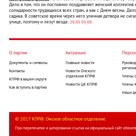
Дело в том, что он постоянно поздравляет женский коллектив 
солидарности трудящихся всех стран, а как с Днем весны. Дел
садика. В советское время через него уличная детвора не сиг
улице, поэтому и лезут везде.
20.05 05:08
О партии
Актуально
Персо
Документы и символы
Главные новости
Руковод
региона
Контакты
Новости Омского
отделения КПРФ
Члены 
КПРФ в вашем округе
Новости ЦК КПРФ
Члены 
Как вступить в партию
Наши д
© 2017 КПРФ. Омское областное отделение.
При перепечатке и цитировании ссылка на официальный сайт обязате