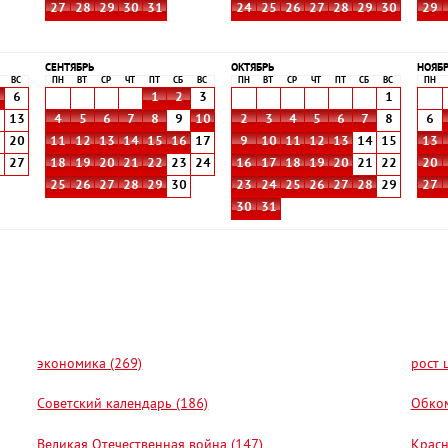
27
28
29
30
31
24
25
26
27
28
29
30
29
СЕНТЯБРЬ
ОКТЯБРЬ
НОЯБ
ВС
ПН
ВТ
СР
ЧТ
ПТ
СБ
ВС
ПН
ВТ
СР
ЧТ
ПТ
СБ
ВС
ПН
6
1
2
3
1
2
13
4
5
6
7
8
9
10
2
3
4
5
6
7
8
6
9
20
11
12
13
14
15
16
17
9
10
11
12
13
14
15
13
6
27
18
19
20
21
22
23
24
16
17
18
19
20
21
22
20
25
26
27
28
29
30
23
24
25
26
27
28
29
27
30
31
экономика (269)
рост 
Советский календарь (186)
Обком
Великая Отечественная война (147)
Красн