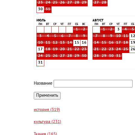
23
24
25
26
27
28
29
27
28
30
31
ИЮЛЬ
АВГУСТ
ПН
ВТ
СР
ЧТ
ПТ
СБ
ВС
ПН
ВТ
СР
ЧТ
ПТ
СБ
1
2
1
2
3
4
5
3
4
5
6
7
8
9
7
8
9
10
11
1
10
11
12
13
14
15
16
14
15
16
17
18
1
17
18
19
20
21
22
23
21
22
23
24
25
2
24
25
26
27
28
29
30
28
29
30
31
31
Название
история (319)
культура (231)
Ткачев (165)