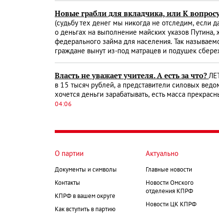
Новые грабли для вкладчика, или К вопрос
(судьбу тех денег мы никогда не отследим, если д
о деньгах на выполнение майских указов Путина, 
федерального займа для населения. Так называемо
граждане вынут из-под матрацев и подушек сбереже
Власть не уважает учителя. А есть за что?
ЛЕ
в 15 тысяч рублей, а представители силовых ведом
хочется деньги зарабатывать, есть масса прекрасн
04:06
О партии
Актуально
Документы и символы
Главные новости
Контакты
Новости Омского
отделения КПРФ
КПРФ в вашем округе
Новости ЦК КПРФ
Как вступить в партию