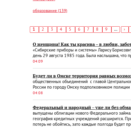
образование (139)
Текущая
1
Страница
2
Страница
3
Страница
4
Страница
5
Страница
6
Страница
7
Страница
8
Страница
9
…
Сл
›
страница
стр
Нумерация
страниц
О женщина! Как ты красива – в любви, забот
«Сибирские приборы и системы» Ларису Борисовну
день 29 августа 1985 года. Была наслышана, что п
04:09
Будет ли в Омске территория равных возм
общественных объединений с главой Центральног
России по городу Омску подполковником полиции 
04:08
Федеральный и народный – уже ли без обма
выпущены облигации нового Федерального займа. 
география кредитных учреждений расширится. При 
потерь не обойтись, зато каждые полгода будет 