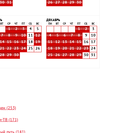
30
31
26
27
28
29
30
РЬ
ДЕКАБРЬ
ВТ
СР
ЧТ
ПТ
СБ
ВС
ПН
ВТ
СР
ЧТ
ПТ
СБ
ВС
1
2
3
4
5
1
2
3
7
8
9
10
11
12
4
5
6
7
8
9
10
14
15
16
17
18
19
11
12
13
14
15
16
17
21
22
23
24
25
26
18
19
20
21
22
23
24
28
29
30
25
26
27
28
29
30
31
цен (253)
-ТВ (171)
ый путь (141)