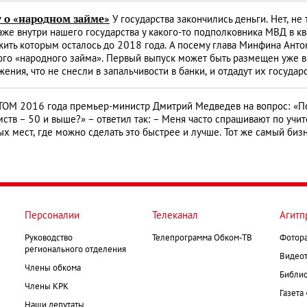
у о «народном займе»
У государства закончились деньги. Нет, не 
аже внутри нашего государства у какого-то подполковника МВД в кв
жить которым осталось до 2018 года. А посему глава Минфина Ант
го «народного займа». Первый выпуск может быть размещен уже в а
ния, что не снесли в запальчивости в банки, и отдадут их государ
ТОМ 2016 года премьер-министр Дмитрий Медведев на вопрос: «По
ств – 50 и выше?» – ответил так: – Меня часто спрашивают по учит
ых мест, где можно сделать это быстрее и лучше. Тот же самый бизн
Персоналии
Телеканал
Агитп
Руководство
Телепрограмма Обком-ТВ
Фотор
регионального отделения
Видеот
Члены обкома
Библио
Члены КРК
Газета
Наши депутаты