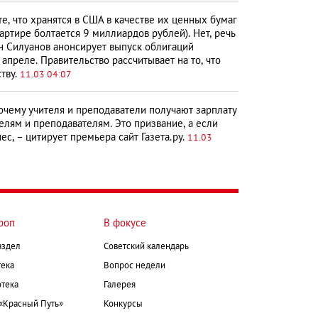
те, что хранятся в США в качестве их ценных бумаг
артире болтается 9 миллиардов рублей). Нет, речь
он Силуанов анонсирует выпуск облигаций
преле. Правительство рассчитывает на то, что
ству.
11.03 04:07
чему учителя и преподаватели получают зарплату
елям и преподавателям. Это призвание, а если
ес, – цитирует премьера сайт Газета.ру.
11.03
роп
В фокусе
аздел
Советский календарь
ека
Вопрос недели
тека
Галерея
 «Красный Путь»
Конкурсы