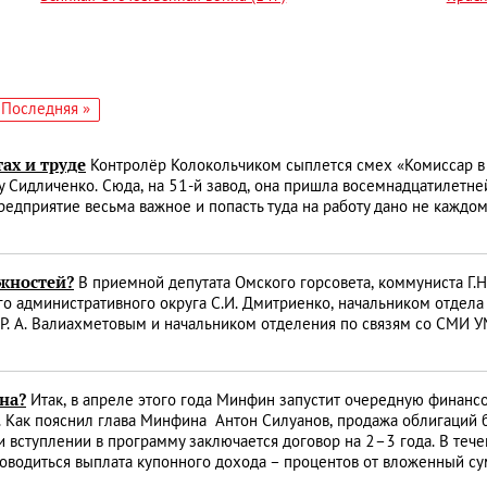
едующая
Последняя
Последняя »
аница
страница
ах и труде
Контролёр Колокольчиком сыплется смех «Комиссар в 
 Сидличенко. Сюда, на 51-й завод, она пришла восемнадцатилетней
редприятие весьма важное и попасть туда на работу дано не каждому
ожностей?
В приемной депутата Омского горсовета, коммуниста Г.
о административного округа С.И. Дмитриенко, начальником отде
Р. А. Валиахметовым и начальником отделения по связям со СМИ У
на?
Итак, в апреле этого года Минфин запустит очередную финансо
Как пояснил глава Минфина Антон Силуанов, продажа облигаций бу
вступлении в программу заключается договор на 2–3 года. В течен
проводиться выплата купонного дохода – процентов от вложенный с