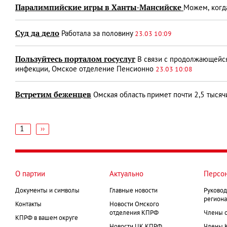
Паралимпийские игры в Ханты-Мансийске
Можем, когд
Суд да дело
Работала за половину
23.03 10:09
Пользуйтесь порталом госуслуг
В связи с продолжающейся
инфекции, Омское отделение Пенсионно
23.03 10:08
Встретим беженцев
Омская область примет почти 2,5 тысяч
1
Следующая
››
страница
Нумерация
страниц
О партии
Актуально
Персо
Документы и символы
Главные новости
Руковод
региона
Контакты
Новости Омского
отделения КПРФ
Члены 
КПРФ в вашем округе
Новости ЦК КПРФ
Члены 