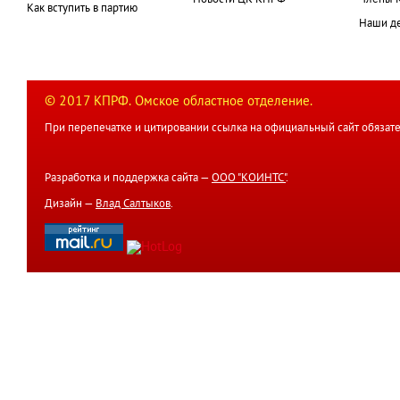
Как вступить в партию
Наши д
© 2017 КПРФ. Омское областное отделение.
При перепечатке и цитировании ссылка на официальный сайт обязате
Разработка и поддержка сайта —
ООО "КОИНТС"
.
Дизайн —
Влад Салтыков
.