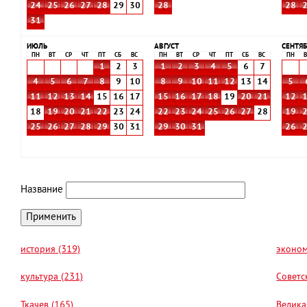
24
25
26
27
28
29
30
28
28
31
ИЮЛЬ
АВГУСТ
СЕНТЯБ
ПН
ВТ
СР
ЧТ
ПТ
СБ
ВС
ПН
ВТ
СР
ЧТ
ПТ
СБ
ВС
ПН
В
1
2
3
1
2
3
4
5
6
7
4
5
6
7
8
9
10
8
9
10
11
12
13
14
5
11
12
13
14
15
16
17
15
16
17
18
19
20
21
12
18
19
20
21
22
23
24
22
23
24
25
26
27
28
19
25
26
27
28
29
30
31
29
30
31
26
Название
история (319)
эконом
культура (231)
Советс
Ткачев (165)
Велика