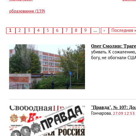
образование (139)
Текущая
1
Страница
2
Страница
3
Страница
4
Страница
5
Страница
6
Страница
7
Страница
8
Страница
9
…
Следующая
›
Последняя
Последняя 
страница
страница
страница
Нумерация
страниц
Олег Смолин: Траг
убивать. К сожалению
богу, не обогнали СШ
"Правда", № 107: До
Гончарова.
27.09 12:53