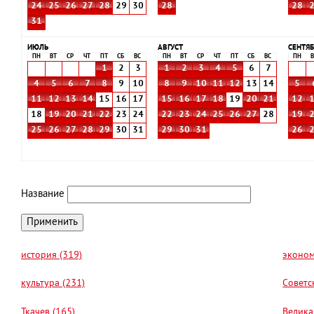
24
25
26
27
28
29
30
28
28
31
ИЮЛЬ
АВГУСТ
СЕНТЯБ
ПН
ВТ
СР
ЧТ
ПТ
СБ
ВС
ПН
ВТ
СР
ЧТ
ПТ
СБ
ВС
ПН
В
1
2
3
1
2
3
4
5
6
7
4
5
6
7
8
9
10
8
9
10
11
12
13
14
5
11
12
13
14
15
16
17
15
16
17
18
19
20
21
12
18
19
20
21
22
23
24
22
23
24
25
26
27
28
19
25
26
27
28
29
30
31
29
30
31
26
Название
история (319)
эконом
культура (231)
Советс
Ткачев (165)
Велика