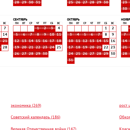
28
29
30
31
25
26
27
28
29
30
23
30
СЕНТЯБРЬ
ОКТЯБРЬ
НОЯБ
ВС
ПН
ВТ
СР
ЧТ
ПТ
СБ
ВС
ПН
ВТ
СР
ЧТ
ПТ
СБ
ВС
ПН
7
1
2
3
4
1
2
3
14
5
6
7
8
9
10
11
3
4
5
6
7
8
9
7
0
21
12
13
14
15
16
17
18
10
11
12
13
14
15
16
14
7
28
19
20
21
22
23
24
25
17
18
19
20
21
22
23
21
26
27
28
29
30
24
25
26
27
28
29
30
28
31
экономика (269)
рост 
Советский календарь (186)
Обком
Великая Отечественная война (147)
Красн