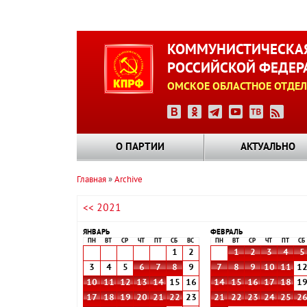
Перейти
к
КОММУНИСТИЧЕСКАЯ
основному
РОССИЙСКОЙ ФЕДЕР
содержанию
ОМСКОЕ ОБЛАСТНОЕ ОТДЕЛ
О ПАРТИИ
АКТУАЛЬНО
Главная
Archive
Строка
<< 2021
навигации
ЯНВАРЬ
ФЕВРАЛЬ
ПН
ВТ
СР
ЧТ
ПТ
СБ
ВС
ПН
ВТ
СР
ЧТ
ПТ
СБ
1
2
1
2
3
4
5
3
4
5
6
7
8
9
7
8
9
10
11
1
10
11
12
13
14
15
16
14
15
16
17
18
1
17
18
19
20
21
22
23
21
22
23
24
25
2