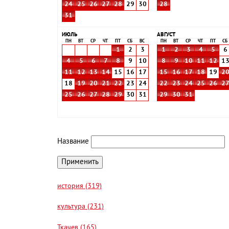
24
25
26
27
28
29
30
28
31
ИЮЛЬ
АВГУСТ
ПН
ВТ
СР
ЧТ
ПТ
СБ
ВС
ПН
ВТ
СР
ЧТ
ПТ
СБ
1
2
3
1
2
3
4
5
6
4
5
6
7
8
9
10
8
9
10
11
12
1
11
12
13
14
15
16
17
15
16
17
18
19
2
18
19
20
21
22
23
24
22
23
24
25
26
2
25
26
27
28
29
30
31
29
30
31
Название
история (319)
культура (231)
Ткачев (165)