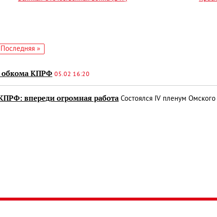
едующая
Последняя
Последняя »
аница
страница
о обкома КПРФ
05.02 16:20
КПРФ: впереди огромная работа
Состоялся IV пленум Омского 