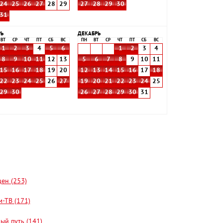
24
25
26
27
28
29
27
28
29
30
31
РЬ
ДЕКАБРЬ
ВТ
СР
ЧТ
ПТ
СБ
ВС
ПН
ВТ
СР
ЧТ
ПТ
СБ
ВС
1
2
3
4
5
6
1
2
3
4
8
9
10
11
12
13
5
6
7
8
9
10
11
15
16
17
18
19
20
12
13
14
15
16
17
18
22
23
24
25
26
27
19
20
21
22
23
24
25
29
30
26
27
28
29
30
31
цен (253)
-ТВ (171)
ый путь (141)