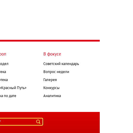
роп
В фокусе
аздел
Советский календарь
ека
Вопрос недели
тека
Галерея
 «Красный Путь»
Конкурсы
а по дате
Аналитика