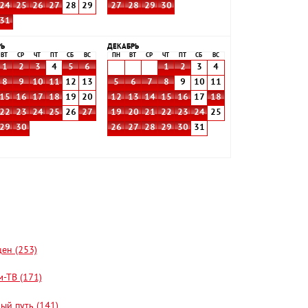
24
25
26
27
28
29
27
28
29
30
31
РЬ
ДЕКАБРЬ
ВТ
СР
ЧТ
ПТ
СБ
ВС
ПН
ВТ
СР
ЧТ
ПТ
СБ
ВС
1
2
3
4
5
6
1
2
3
4
8
9
10
11
12
13
5
6
7
8
9
10
11
15
16
17
18
19
20
12
13
14
15
16
17
18
22
23
24
25
26
27
19
20
21
22
23
24
25
29
30
26
27
28
29
30
31
цен (253)
-ТВ (171)
ый путь (141)