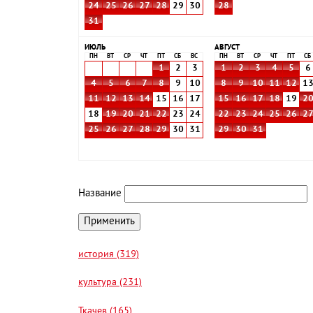
24
25
26
27
28
29
30
28
31
ИЮЛЬ
АВГУСТ
ПН
ВТ
СР
ЧТ
ПТ
СБ
ВС
ПН
ВТ
СР
ЧТ
ПТ
СБ
1
2
3
1
2
3
4
5
6
4
5
6
7
8
9
10
8
9
10
11
12
1
11
12
13
14
15
16
17
15
16
17
18
19
2
18
19
20
21
22
23
24
22
23
24
25
26
2
25
26
27
28
29
30
31
29
30
31
Название
история (319)
культура (231)
Ткачев (165)