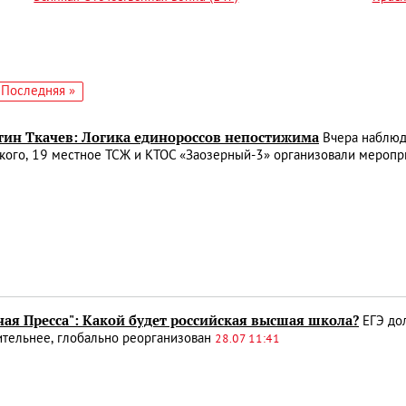
едующая
Последняя
Последняя »
аница
страница
тин Ткачев: Логика единороссов непостижима
Вчера наблюда
кого, 19 местное ТСЖ и КТОС «Заозерный-3» организовали меропр
ая Пресса": Какой будет российская высшая школа?
ЕГЭ дол
ительнее, глобально реорганизован
28.07 11:41