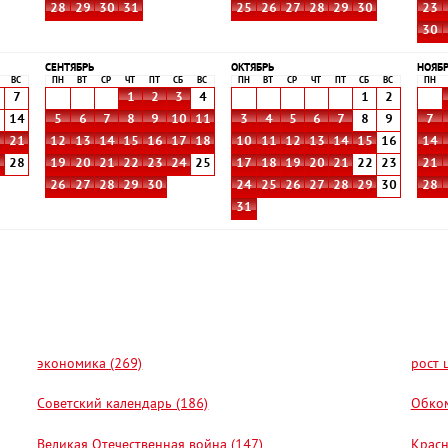
28
29
30
31
25
26
27
28
29
30
23
30
СЕНТЯБРЬ
ОКТЯБРЬ
НОЯБ
ВС
ПН
ВТ
СР
ЧТ
ПТ
СБ
ВС
ПН
ВТ
СР
ЧТ
ПТ
СБ
ВС
ПН
7
1
2
3
4
1
2
3
14
5
6
7
8
9
10
11
3
4
5
6
7
8
9
7
0
21
12
13
14
15
16
17
18
10
11
12
13
14
15
16
14
7
28
19
20
21
22
23
24
25
17
18
19
20
21
22
23
21
26
27
28
29
30
24
25
26
27
28
29
30
28
31
экономика (269)
рост 
Советский календарь (186)
Обком
Великая Отечественная война (147)
Красн