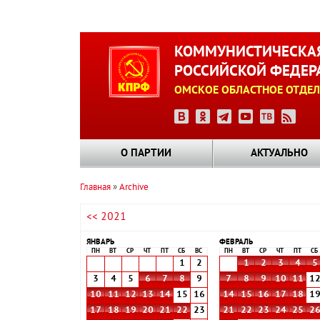
Перейти
к
КОММУНИСТИЧЕСКАЯ
основному
РОССИЙСКОЙ ФЕДЕР
содержанию
ОМСКОЕ ОБЛАСТНОЕ ОТДЕЛ
О ПАРТИИ
АКТУАЛЬНО
Главная
Archive
Строка
<< 2021
навигации
ЯНВАРЬ
ФЕВРАЛЬ
ПН
ВТ
СР
ЧТ
ПТ
СБ
ВС
ПН
ВТ
СР
ЧТ
ПТ
СБ
1
2
1
2
3
4
5
3
4
5
6
7
8
9
7
8
9
10
11
1
10
11
12
13
14
15
16
14
15
16
17
18
1
17
18
19
20
21
22
23
21
22
23
24
25
2