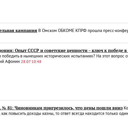
тельная кампания
В Омском ОБКОМЕ КПРФ прошла пресс-конферен
онин: Опыт СССР и советские ценности – ключ к победе в
и победить в нынешних исторических испытаниях? На этот вопрос 
ий Афонин
28.07 10:48
, № 81: Чиновникам пригрезилось, что цены пошли вниз
Ко
 как повысить доходы казны, то ответ всегда находится только один