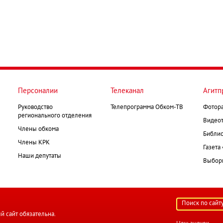
Персоналии
Телеканал
Агитп
Руководство
Телепрограмма Обком-ТВ
Фотор
регионального отделения
Видеот
Члены обкома
Библио
Члены КРК
Газета
Наши депутаты
Выборк
й сайт обязательна.