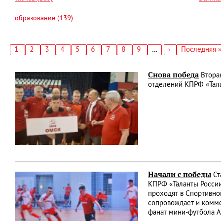
образование (139)
Текущая
1
Страница
2
Страница
3
Страница
4
Страница
5
Страница
6
Страница
7
Страница
8
Страница
9
…
Следующая
›
Последняя
Последняя 
страница
страница
страница
Нумерация
страниц
Снова победа
Вторая
отделений КПРФ «Тала
Начали с победы
Ст
КПРФ «Таланты России
проходят в Спортивно
сопровождает и комме
фанат мини-футбола 