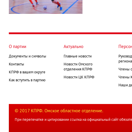
О партии
Актуально
Персо
Документы и символы
Главные новости
Руковод
региона
Контакты
Новости Омского
отделения КПРФ
Члены 
КПРФ в вашем округе
Новости ЦК КПРФ
Члены 
Как вступить в партию
Наши д
© 2017 КПРФ. Омское областное отделение.
При перепечатке и цитировании ссылка на официальный сайт обязате