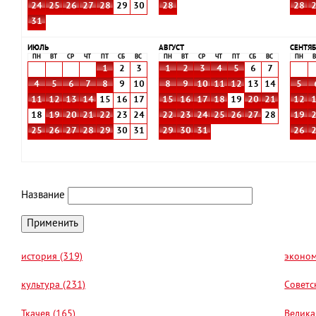
24
25
26
27
28
29
30
28
28
31
ИЮЛЬ
АВГУСТ
СЕНТЯБ
ПН
ВТ
СР
ЧТ
ПТ
СБ
ВС
ПН
ВТ
СР
ЧТ
ПТ
СБ
ВС
ПН
В
1
2
3
1
2
3
4
5
6
7
4
5
6
7
8
9
10
8
9
10
11
12
13
14
5
11
12
13
14
15
16
17
15
16
17
18
19
20
21
12
18
19
20
21
22
23
24
22
23
24
25
26
27
28
19
25
26
27
28
29
30
31
29
30
31
26
Название
история (319)
эконом
культура (231)
Советс
Ткачев (165)
Велика