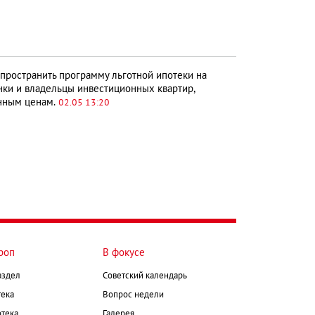
пространить программу льготной ипотеки на
нки и владельцы инвестиционных квартир,
енным ценам.
02.05 13:20
роп
В фокусе
аздел
Советский календарь
ека
Вопрос недели
тека
Галерея