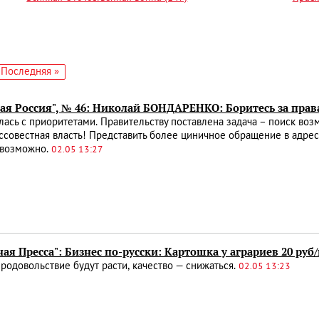
едующая
Последняя
Последняя »
аница
страница
ая Россия", № 46: Николай БОНДАРЕНКО: Боритесь за прав
ась с приоритетами. Правительству поставлена задача – поиск воз
ссовестная власть! Представить более циничное обращение в адре
евозможно.
02.05 13:27
ая Пресса": Бизнес по-русски: Картошка у аграриев 20 руб/
родовольствие будут расти, качество — снижаться.
02.05 13:23