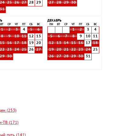
24
25
26
27
28
29
27
28
29
30
31
РЬ
ДЕКАБРЬ
ВТ
СР
ЧТ
ПТ
СБ
ВС
ПН
ВТ
СР
ЧТ
ПТ
СБ
ВС
1
2
3
4
5
6
1
2
3
4
8
9
10
11
12
13
5
6
7
8
9
10
11
15
16
17
18
19
20
12
13
14
15
16
17
18
22
23
24
25
26
27
19
20
21
22
23
24
25
29
30
26
27
28
29
30
31
цен (253)
-ТВ (171)
ый путь (141)