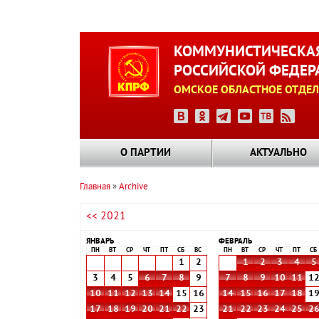
Перейти
к
КОММУНИСТИЧЕСКАЯ
основному
РОССИЙСКОЙ ФЕДЕР
содержанию
ОМСКОЕ ОБЛАСТНОЕ ОТДЕЛ
О ПАРТИИ
АКТУАЛЬНО
Главная
Archive
Строка
<< 2021
навигации
ЯНВАРЬ
ФЕВРАЛЬ
ПН
ВТ
СР
ЧТ
ПТ
СБ
ВС
ПН
ВТ
СР
ЧТ
ПТ
СБ
1
2
1
2
3
4
5
3
4
5
6
7
8
9
7
8
9
10
11
1
10
11
12
13
14
15
16
14
15
16
17
18
1
17
18
19
20
21
22
23
21
22
23
24
25
2