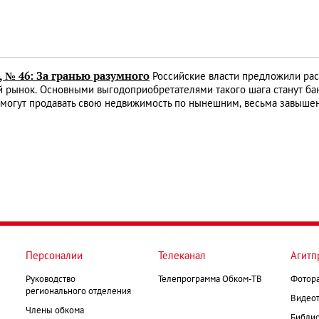
, № 46: За гранью разумного
Российские власти предложили рас
 рынок. Основными выгодоприобретателями такого шага станут ба
смогут продавать свою недвижимость по нынешним, весьма завыш
Персоналии
Телеканал
Агитп
Руководство
Телепрограмма Обком-ТВ
Фотор
регионального отделения
Видеот
Члены обкома
Библио