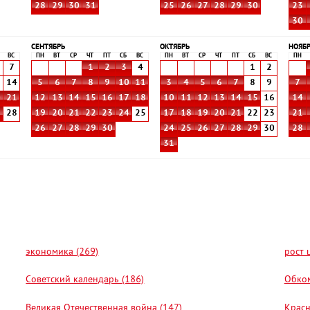
28
29
30
31
25
26
27
28
29
30
23
30
СЕНТЯБРЬ
ОКТЯБРЬ
НОЯБ
ВС
ПН
ВТ
СР
ЧТ
ПТ
СБ
ВС
ПН
ВТ
СР
ЧТ
ПТ
СБ
ВС
ПН
7
1
2
3
4
1
2
3
14
5
6
7
8
9
10
11
3
4
5
6
7
8
9
7
0
21
12
13
14
15
16
17
18
10
11
12
13
14
15
16
14
7
28
19
20
21
22
23
24
25
17
18
19
20
21
22
23
21
26
27
28
29
30
24
25
26
27
28
29
30
28
31
экономика (269)
рост 
Советский календарь (186)
Обком
Великая Отечественная война (147)
Красн