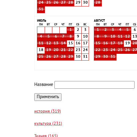
24
25
26
27
28
29
30
28
31
ИЮЛЬ
АВГУСТ
ПН
ВТ
СР
ЧТ
ПТ
СБ
ВС
ПН
ВТ
СР
ЧТ
ПТ
СБ
1
2
3
1
2
3
4
5
6
4
5
6
7
8
9
10
8
9
10
11
12
1
11
12
13
14
15
16
17
15
16
17
18
19
2
18
19
20
21
22
23
24
22
23
24
25
26
2
25
26
27
28
29
30
31
29
30
31
Название
история (319)
культура (231)
Ткачев (165)