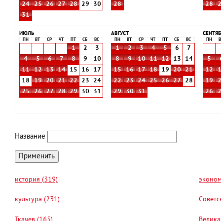
24
25
26
27
28
29
30
28
28
31
ИЮЛЬ
АВГУСТ
СЕНТЯБ
ПН
ВТ
СР
ЧТ
ПТ
СБ
ВС
ПН
ВТ
СР
ЧТ
ПТ
СБ
ВС
ПН
В
1
2
3
1
2
3
4
5
6
7
4
5
6
7
8
9
10
8
9
10
11
12
13
14
5
11
12
13
14
15
16
17
15
16
17
18
19
20
21
12
18
19
20
21
22
23
24
22
23
24
25
26
27
28
19
25
26
27
28
29
30
31
29
30
31
26
Название
история (319)
эконом
культура (231)
Советс
Ткачев (165)
Велика