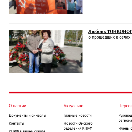
Любовь ТОНКОНОГОВ
о прошедших в сёлах 
О партии
Актуально
Персо
Документы и символы
Главные новости
Руковод
региона
Контакты
Новости Омского
отделения КПРФ
Члены 
КПРФ в вашем округе