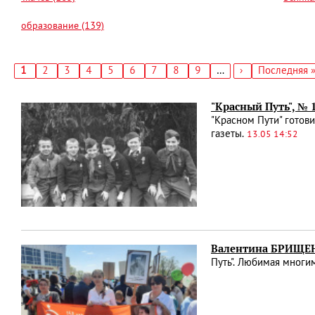
образование (139)
Текущая
1
Страница
2
Страница
3
Страница
4
Страница
5
Страница
6
Страница
7
Страница
8
Страница
9
…
Следующая
›
Последняя
Последняя 
страница
страница
страница
Нумерация
страниц
"Красный Путь", № 
"Красном Пути" готов
газеты.
13.05 14:52
Валентина БРИЩЕН
Путь". Любимая многи