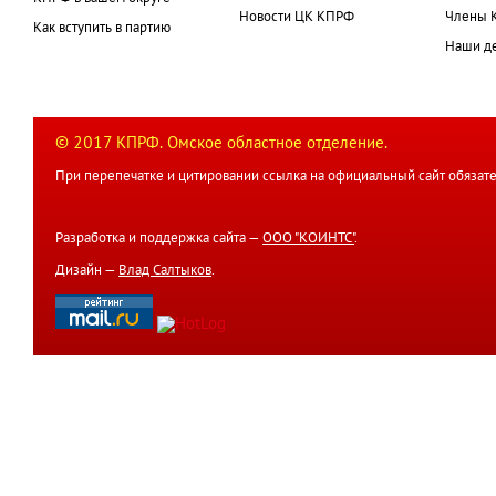
Новости ЦК КПРФ
Члены 
Как вступить в партию
Наши д
© 2017 КПРФ. Омское областное отделение.
При перепечатке и цитировании ссылка на официальный сайт обязате
Разработка и поддержка сайта —
ООО "КОИНТС"
.
Дизайн —
Влад Салтыков
.