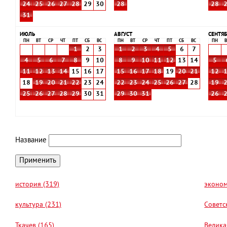
24
25
26
27
28
29
30
28
28
31
ИЮЛЬ
АВГУСТ
СЕНТЯБ
ПН
ВТ
СР
ЧТ
ПТ
СБ
ВС
ПН
ВТ
СР
ЧТ
ПТ
СБ
ВС
ПН
В
1
2
3
1
2
3
4
5
6
7
4
5
6
7
8
9
10
8
9
10
11
12
13
14
5
11
12
13
14
15
16
17
15
16
17
18
19
20
21
12
18
19
20
21
22
23
24
22
23
24
25
26
27
28
19
25
26
27
28
29
30
31
29
30
31
26
Название
история (319)
эконом
культура (231)
Советс
Ткачев (165)
Велика