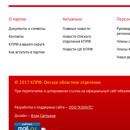
О партии
Актуально
Персо
Документы и символы
Главные новости
Руковод
региона
Контакты
Новости Омского
отделения КПРФ
Члены 
КПРФ в вашем округе
Новости ЦК КПРФ
Члены 
Как вступить в партию
Наши д
© 2017 КПРФ. Омское областное отделение.
При перепечатке и цитировании ссылка на официальный сайт обязате
Разработка и поддержка сайта —
ООО "КОИНТС"
.
Дизайн —
Влад Салтыков
.