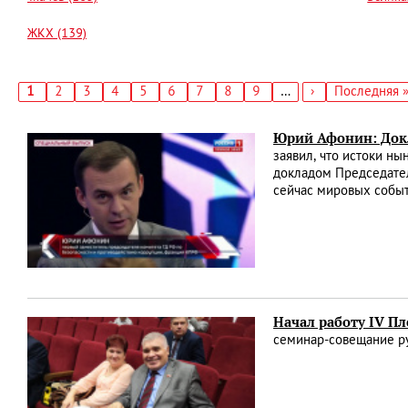
ЖКХ (139)
Текущая
1
Страница
2
Страница
3
Страница
4
Страница
5
Страница
6
Страница
7
Страница
8
Страница
9
…
Следующая
›
Последняя
Последняя 
страница
страница
страница
Нумерация
страниц
Юрий Афонин: Докл
заявил, что истоки н
докладом Председате
сейчас мировых собы
Начал работу IV П
семинар-совещание р