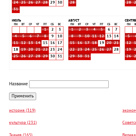
24
25
26
27
28
29
30
28
28
31
ИЮЛЬ
АВГУСТ
СЕНТЯБ
ПН
ВТ
СР
ЧТ
ПТ
СБ
ВС
ПН
ВТ
СР
ЧТ
ПТ
СБ
ВС
ПН
В
1
2
3
1
2
3
4
5
6
7
4
5
6
7
8
9
10
8
9
10
11
12
13
14
5
11
12
13
14
15
16
17
15
16
17
18
19
20
21
12
18
19
20
21
22
23
24
22
23
24
25
26
27
28
19
25
26
27
28
29
30
31
29
30
31
26
Название
история (319)
эконом
культура (231)
Советс
Ткачев (165)
Велика