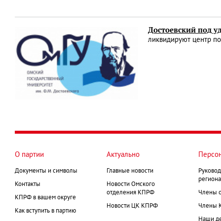
Достоевский под у
ликвидируют центр по
О партии
Актуально
Персо
Документы и символы
Главные новости
Руковод
региона
Контакты
Новости Омского
отделения КПРФ
Члены 
КПРФ в вашем округе
Новости ЦК КПРФ
Члены 
Как вступить в партию
Наши д