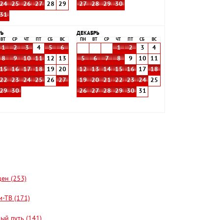
24
25
26
27
28
29
27
28
29
30
31
РЬ
ДЕКАБРЬ
ВТ
СР
ЧТ
ПТ
СБ
ВС
ПН
ВТ
СР
ЧТ
ПТ
СБ
ВС
1
2
3
4
5
6
1
2
3
4
8
9
10
11
12
13
5
6
7
8
9
10
11
15
16
17
18
19
20
12
13
14
15
16
17
18
22
23
24
25
26
27
19
20
21
22
23
24
25
29
30
26
27
28
29
30
31
цен (253)
-ТВ (171)
ый путь (141)