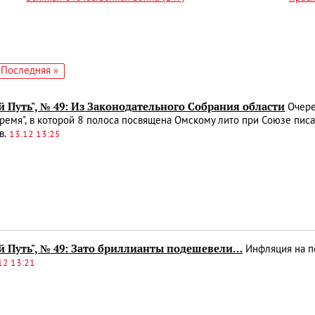
едующая
Последняя
Последняя »
аница
страница
 Путь", № 49: Из Законодательного Собрания области
Очере
ремя", в которой 8 полоса посвящена Омскому лито при Союзе пис
в.
13.12 13:25
й Путь", № 49: Зато бриллианты подешевели…
Инфляция на п
12 13:21