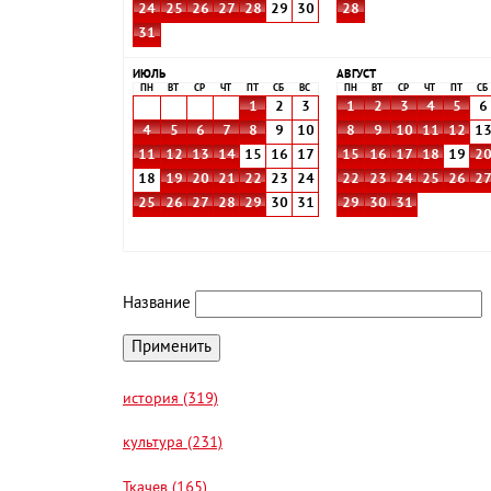
24
25
26
27
28
29
30
28
31
ИЮЛЬ
АВГУСТ
ПН
ВТ
СР
ЧТ
ПТ
СБ
ВС
ПН
ВТ
СР
ЧТ
ПТ
СБ
1
2
3
1
2
3
4
5
6
4
5
6
7
8
9
10
8
9
10
11
12
1
11
12
13
14
15
16
17
15
16
17
18
19
2
18
19
20
21
22
23
24
22
23
24
25
26
2
25
26
27
28
29
30
31
29
30
31
Название
история (319)
культура (231)
Ткачев (165)