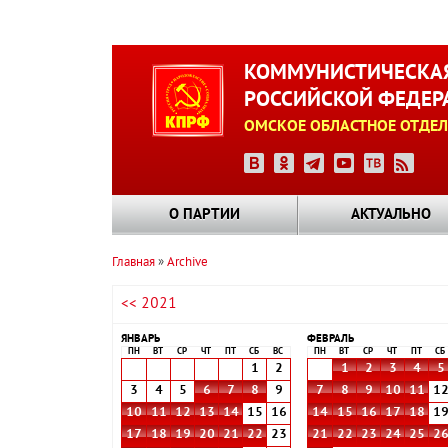
Перейти
к
КОММУНИСТИЧЕСКАЯ
основному
РОССИЙСКОЙ ФЕДЕР
содержанию
ОМСКОЕ ОБЛАСТНОЕ ОТДЕЛ
О ПАРТИИ
АКТУАЛЬНО
Главная
Archive
Строка
<< 2021
навигации
ЯНВАРЬ
ФЕВРАЛЬ
ПН
ВТ
СР
ЧТ
ПТ
СБ
ВС
ПН
ВТ
СР
ЧТ
ПТ
СБ
1
2
1
2
3
4
5
3
4
5
6
7
8
9
7
8
9
10
11
1
10
11
12
13
14
15
16
14
15
16
17
18
1
17
18
19
20
21
22
23
21
22
23
24
25
2