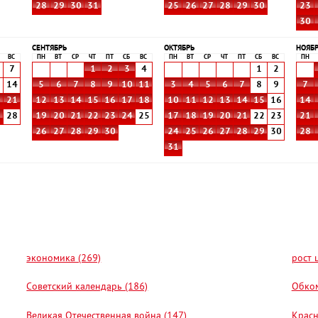
28
29
30
31
25
26
27
28
29
30
23
30
СЕНТЯБРЬ
ОКТЯБРЬ
НОЯБ
ВС
ПН
ВТ
СР
ЧТ
ПТ
СБ
ВС
ПН
ВТ
СР
ЧТ
ПТ
СБ
ВС
ПН
7
1
2
3
4
1
2
3
14
5
6
7
8
9
10
11
3
4
5
6
7
8
9
7
0
21
12
13
14
15
16
17
18
10
11
12
13
14
15
16
14
7
28
19
20
21
22
23
24
25
17
18
19
20
21
22
23
21
26
27
28
29
30
24
25
26
27
28
29
30
28
31
экономика (269)
рост 
Советский календарь (186)
Обком
Великая Отечественная война (147)
Красн