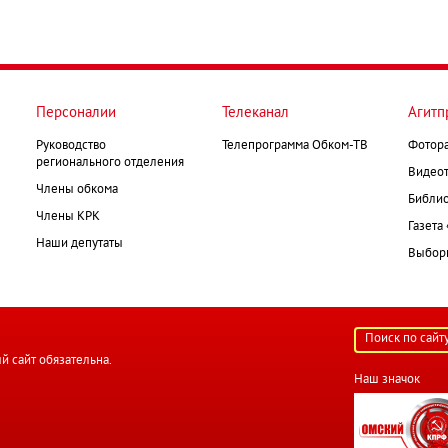
Персоналии
Телеканал
Агитп
Руководство
Телепрограмма Обком-ТВ
Фотор
регионального отделения
Видеот
Члены обкома
Библио
Члены КРК
Газета
Наши депутаты
Выборк
й сайт обязательна.
Наш значок