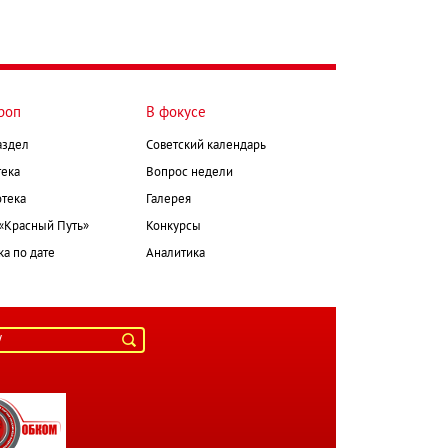
роп
В фокусе
аздел
Советский календарь
ека
Вопрос недели
тека
Галерея
 «Красный Путь»
Конкурсы
а по дате
Аналитика