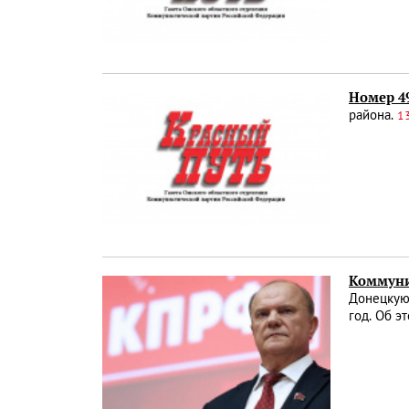
Номер 49
района.
1
Коммуни
Донецкую 
год. Об 