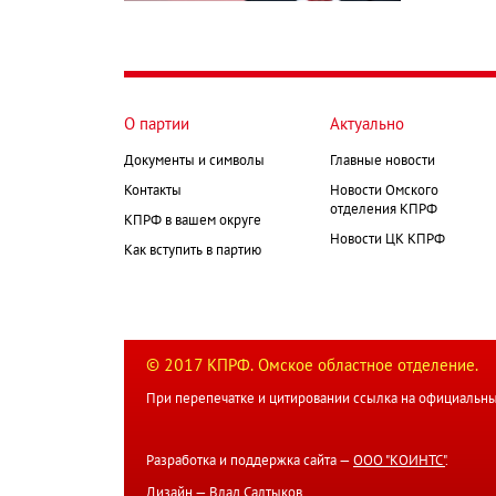
О партии
Актуально
Документы и символы
Главные новости
Контакты
Новости Омского
отделения КПРФ
КПРФ в вашем округе
Новости ЦК КПРФ
Как вступить в партию
© 2017 КПРФ. Омское областное отделение.
При перепечатке и цитировании ссылка на официальны
Разработка и поддержка сайта —
ООО "КОИНТС"
.
Дизайн —
Влад Салтыков
.