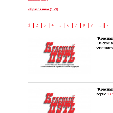
образование (139)
Текущая
1
Страница
2
Страница
3
Страница
4
Страница
5
Страница
6
Страница
7
Страница
8
Страница
9
…
Сл
›
страница
стр
Нумерация
страниц
"Красный
"Омское в
участнико
"Красны
верно
13.