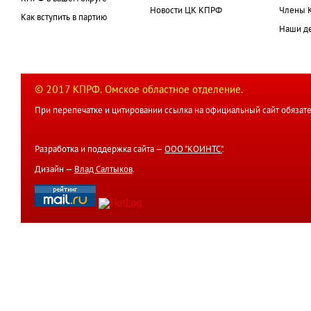
Новости ЦК КПРФ
Члены 
Как вступить в партию
Наши д
© 2017 КПРФ. Омское областное отделение.
При перепечатке и цитировании ссылка на официальный сайт обязате
Разработка и поддержка сайта —
ООО "КОИНТС"
.
Дизайн —
Влад Салтыков
.