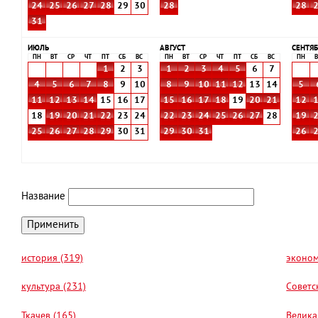
24
25
26
27
28
29
30
28
28
31
ИЮЛЬ
АВГУСТ
СЕНТЯБ
ПН
ВТ
СР
ЧТ
ПТ
СБ
ВС
ПН
ВТ
СР
ЧТ
ПТ
СБ
ВС
ПН
В
1
2
3
1
2
3
4
5
6
7
4
5
6
7
8
9
10
8
9
10
11
12
13
14
5
11
12
13
14
15
16
17
15
16
17
18
19
20
21
12
18
19
20
21
22
23
24
22
23
24
25
26
27
28
19
25
26
27
28
29
30
31
29
30
31
26
Название
история (319)
эконом
культура (231)
Советс
Ткачев (165)
Велика