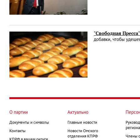
"Свободная Пресса"
добавки, чтобы удеше
О партии
Актуально
Персо
Документы и символы
Главные новости
Руковод
региона
Контакты
Новости Омского
отделения КПРФ
Члены 
КПРФ в вашем округе