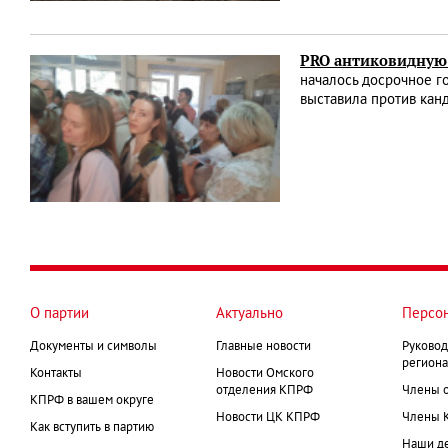
PRO антиковидную 
началось досрочное го
выставила против кан
О партии
Актуально
Персо
Документы и символы
Главные новости
Руковод
региона
Контакты
Новости Омского
отделения КПРФ
Члены 
КПРФ в вашем округе
Новости ЦК КПРФ
Члены 
Как вступить в партию
Наши д