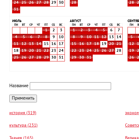
24
25
26
27
28
29
30
28
28
31
ИЮЛЬ
АВГУСТ
СЕНТЯБ
ПН
ВТ
СР
ЧТ
ПТ
СБ
ВС
ПН
ВТ
СР
ЧТ
ПТ
СБ
ВС
ПН
В
1
2
3
1
2
3
4
5
6
7
4
5
6
7
8
9
10
8
9
10
11
12
13
14
5
11
12
13
14
15
16
17
15
16
17
18
19
20
21
12
18
19
20
21
22
23
24
22
23
24
25
26
27
28
19
25
26
27
28
29
30
31
29
30
31
26
Название
история (319)
эконом
культура (231)
Советс
Ткачев (165)
Велика