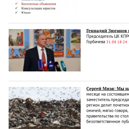
Геннадий Зюганов 
Председатель ЦК КПР
Горбачева
31.08 18:24
Сергей Мизя: Мы н
месяце на состоявше
заместитель председа
регион делит почетно
омичей, мягко говоря
правительства по сто
безответственное пуб