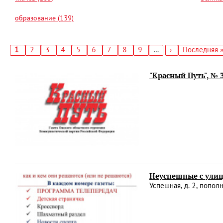
образование (139)
Текущая
1
Страница
2
Страница
3
Страница
4
Страница
5
Страница
6
Страница
7
Страница
8
Страница
9
…
Следующая
›
Последняя
Последняя 
страница
страница
страница
Нумерация
страниц
"Красный Путь", № 
Неуспешные с ули
Успешная, д. 2, попо