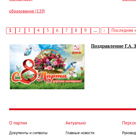
образование (139)
Текущая
1
Страница
2
Страница
3
Страница
4
Страница
5
Страница
6
Страница
7
Страница
8
Страница
9
…
Следующая
›
Последняя
Последняя 
страница
страница
страница
Нумерация
страниц
Поздравление Г.А.
О партии
Актуально
Персо
Документы и символы
Главные новости
Руковод