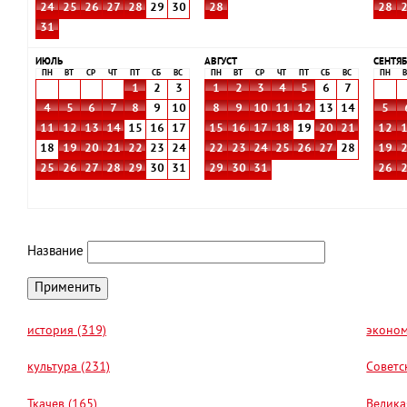
24
25
26
27
28
29
30
28
28
31
ИЮЛЬ
АВГУСТ
СЕНТЯБ
ПН
ВТ
СР
ЧТ
ПТ
СБ
ВС
ПН
ВТ
СР
ЧТ
ПТ
СБ
ВС
ПН
В
1
2
3
1
2
3
4
5
6
7
4
5
6
7
8
9
10
8
9
10
11
12
13
14
5
11
12
13
14
15
16
17
15
16
17
18
19
20
21
12
18
19
20
21
22
23
24
22
23
24
25
26
27
28
19
25
26
27
28
29
30
31
29
30
31
26
Название
история (319)
эконом
культура (231)
Советс
Ткачев (165)
Велика