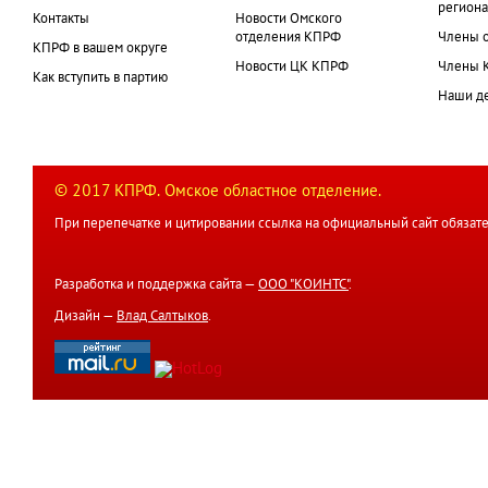
региона
Контакты
Новости Омского
отделения КПРФ
Члены 
КПРФ в вашем округе
Новости ЦК КПРФ
Члены 
Как вступить в партию
Наши д
© 2017 КПРФ. Омское областное отделение.
При перепечатке и цитировании ссылка на официальный сайт обязате
Разработка и поддержка сайта —
ООО "КОИНТС"
.
Дизайн —
Влад Салтыков
.