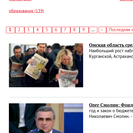
образование (139)
Текущая
1
Страница
2
Страница
3
Страница
4
Страница
5
Страница
6
Страница
7
Страница
8
Страница
9
…
Следующая
›
Последняя
Последняя 
страница
страница
страница
Нумерация
страниц
Омская область ср
Наибольший рост набл
Курганской, Астрахан
Олег Смолин: Фон
год и закон о бюджет
Николаевич Смолин. -