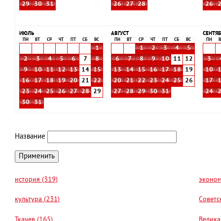
29
30
31
26
27
28
26
ИЮЛЬ
АВГУСТ
СЕНТЯБ
ПН
ВТ
СР
ЧТ
ПТ
СБ
ВС
ПН
ВТ
СР
ЧТ
ПТ
СБ
ВС
ПН
В
1
1
2
3
4
5
2
3
4
5
6
7
8
6
7
8
9
10
11
12
3
9
10
11
12
13
14
15
13
14
15
16
17
18
19
10
16
17
18
19
20
21
22
20
21
22
23
24
25
26
17
23
24
25
26
27
28
29
27
28
29
30
31
24
30
31
Название
история (319)
эконом
культура (231)
Советс
Ткачев (165)
Велика