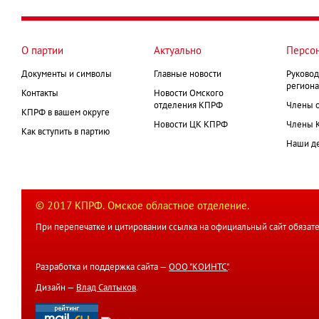
О партии
Актуально
Персо
Документы и символы
Главные новости
Руковод
региона
Контакты
Новости Омского
отделения КПРФ
Члены 
КПРФ в вашем округе
Новости ЦК КПРФ
Члены 
Как вступить в партию
Наши д
© 2017 КПРФ. Омское областное отделение.
При перепечатке и цитировании ссылка на официальный сайт обязате
Разработка и поддержка сайта —
ООО "КОИНТС"
.
Дизайн —
Влад Салтыков
.